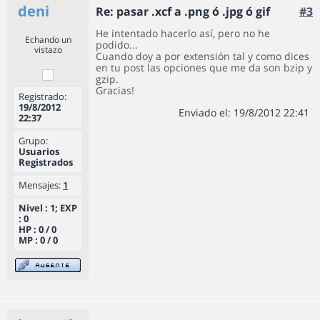
deni
Re: pasar .xcf a .png ó .jpg ó gif
#3
He intentado hacerlo así, pero no he
Echando un
podido...
vistazo
Cuando doy a por extensión tal y como dices
en tu post las opciones que me da son bzip y
gzip.
Gracias!
Registrado:
19/8/2012
Enviado el: 19/8/2012 22:41
22:37
Grupo:
Usuarios
Registrados
Mensajes:
1
Nivel : 1; EXP
: 0
HP : 0 / 0
MP : 0 / 0