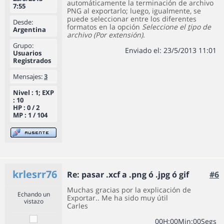
automáticamente la terminación de archivo
7:55
PNG al exportarlo; luego, igualmente, se
puede seleccionar entre los diferentes
Desde:
formatos en la opción
Seleccione el
t
ipo de
Argentina
archivo (Por extensión)
.
Grupo:
Enviado el: 23/5/2013 11:01
Usuarios
Registrados
Mensajes:
3
Nivel : 1; EXP
: 10
HP : 0 / 2
MP : 1 / 104
krlesrr76
Re: pasar .xcf a .png ó .jpg ó gif
#6
Muchas gracias por la explicación de
Echando un
Exportar.. Me ha sido muy útil
vistazo
Carles
0
0
H
:
0
0
Min
:
0
0
Segs