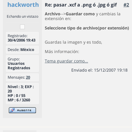
hackworth
Re: pasar .xcf a .png ó .jpg ó gif
#2
Archivo
-->
Guardar como
y cambias la
Echando un vistazo
extensión en:
Seleccione tipo de archivo(por extensión)
Registrado:
30/4/2006 19:43
Guardas la imagen y es todo,
Desde:
Mèxico
Más información:
Grupo:
Tema guardar como...
Usuarios
Registrados
Enviado el: 15/12/2007 19:18
Mensajes:
20
Nivel : 3; EXP :
20
HP : 0 / 55
MP : 6 / 3260