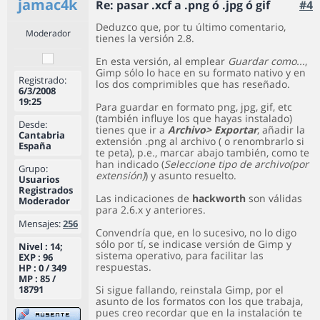
jamac4k
Re: pasar .xcf a .png ó .jpg ó gif
#4
Deduzco que, por tu último comentario,
Moderador
tienes la versión 2.8.
En esta versión, al emplear
Guardar como...
,
Gimp sólo lo hace en su formato nativo y en
Registrado:
los dos comprimibles que has reseñado.
6/3/2008
19:25
Para guardar en formato png, jpg, gif, etc
(también influye los que hayas instalado)
Desde:
tienes que ir a
Archivo> Exportar
, añadir la
Cantabria
extensión .png al archivo ( o renombrarlo si
España
te peta), p.e., marcar abajo también, como te
han indicado (
Seleccione tipo de archivo(por
Grupo:
extensión)
) y asunto resuelto.
Usuarios
Registrados
Las indicaciones de
hackworth
son válidas
Moderador
para 2.6.x y anteriores.
Mensajes:
256
Convendría que, en lo sucesivo, no lo digo
sólo por tí, se indicase versión de Gimp y
Nivel : 14;
sistema operativo, para facilitar las
EXP : 96
respuestas.
HP : 0 / 349
MP : 85 /
18791
Si sigue fallando, reinstala Gimp, por el
asunto de los formatos con los que trabaja,
pues creo recordar que en la instalación te