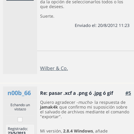
da la opción de seleccionarlos todos o los
que desees.
Suerte.
Enviado el: 20/8/2012 11:23
Wilber & Co.
n00b_66
Re: pasar .xcf a .png ó .jpg ó gif
#5
Quiero agradecer -
mucho
- la respuesta de
Echando un
jamak4k
que confirmo mi suposición sobre
vistazo
el salvado de archivos mediante el comando
"exportar".
Registrado:
Mi versión,
2.8.4
Windows
, añade
23/5/2013