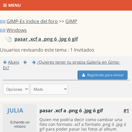
MENU
GIMP-Es índice del foro
>>
GIMP
Windows
pasar .xcf a .png ó .jpg ó gif
Usuarios revisando este tema : 1 Invitados
Abajo
¿Quieres tener tu propia Galería en Gimp-
Es?
Regístrate para enviar
JULIA
pasar .xcf a .png ó .jpg ó gif
#1
Quien me podria decir como cambiar una
Echando un
foto con formato .xcf a formato .png ó .jpg ó
vistazo
gif para poder pasar las fotos al album