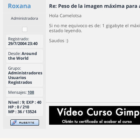
Roxana
Re: Peso de la imagen máxima para 
Hola Camelotsa
Administradora
Si no me equivoco es de: 1 gigabyte el má
estado leyendo.
Registrado:
Saudos :)
29/7/2004 23:40
Desde:
Around
the World
Grupo:
Administradores
Usuarios
Registrados
Mensajes:
108
Nivel : 9; EXP : 40
HP : 0 / 210
MP : 36 / 13524