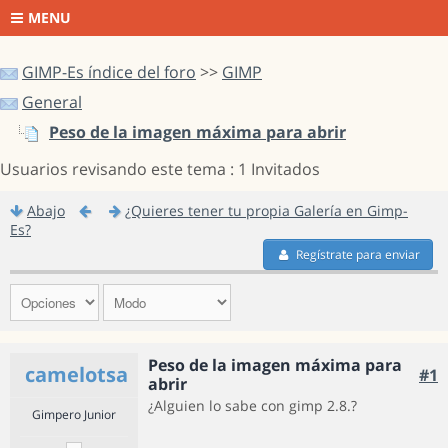
MENU
GIMP-Es índice del foro
>>
GIMP
General
Peso de la imagen máxima para abrir
Usuarios revisando este tema : 1 Invitados
Abajo
¿Quieres tener tu propia Galería en Gimp-
Es?
Regístrate para enviar
Peso de la imagen máxima para
camelotsa
#1
abrir
¿Alguien lo sabe con gimp 2.8.?
Gimpero Junior