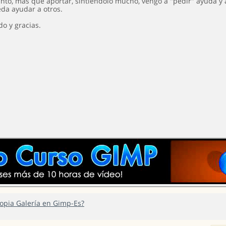
tanto, más que aportar, sintiéndolo mucho, vengo a "pedir" ayuda y
da ayudar a otros.
o y gracias.
ropia Galería en Gimp-Es?