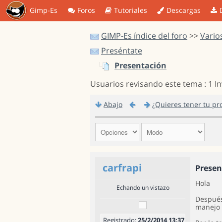
Gimp-Es
Foros
Tutoriales
Descargas
GIMP-Es índice del foro
>>
Vario
Preséntate
Presentación
Usuarios revisando este tema : 1 I
Abajo
¿Quieres tener tu pr
carfrapi
Presen
Hola
Echando un vistazo
Después
manejo 
Registrado:
25/2/2014 13:37