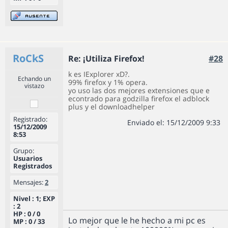
RoCkS
Re: ¡Utiliza Firefox!
#28
k es IExplorer xD?.
Echando un
99% firefox y 1% opera.
vistazo
yo uso las dos mejores extensiones que e
econtrado para godzilla firefox el adblock
plus y el downloadhelper
Registrado:
Enviado el: 15/12/2009 9:33
15/12/2009
8:53
Grupo:
Usuarios
Registrados
Mensajes:
2
Nivel : 1; EXP
: 2
HP : 0 / 0
Lo mejor que le he hecho a mi pc es
MP : 0 / 33