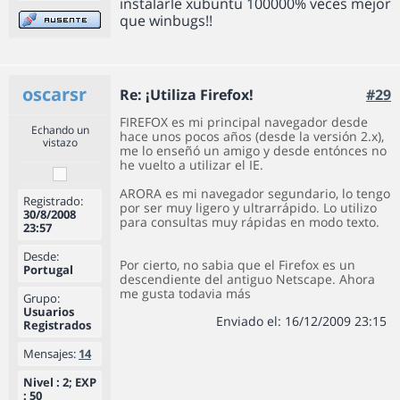
instalarle xubuntu 100000% veces mejor
que winbugs!!
oscarsr
Re: ¡Utiliza Firefox!
#29
FIREFOX es mi principal navegador desde
Echando un
hace unos pocos años (desde la versión 2.x),
vistazo
me lo enseñó un amigo y desde entónces no
he vuelto a utilizar el IE.
ARORA es mi navegador segundario, lo tengo
Registrado:
por ser muy ligero y ultrarrápido. Lo utilizo
30/8/2008
para consultas muy rápidas en modo texto.
23:57
Desde:
Por cierto, no sabia que el Firefox es un
Portugal
descendiente del antiguo Netscape. Ahora
me gusta todavia más
Grupo:
Usuarios
Enviado el: 16/12/2009 23:15
Registrados
Mensajes:
14
Nivel : 2; EXP
: 50