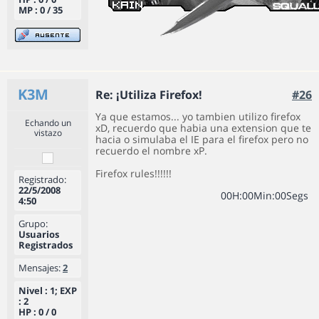
MP : 0 / 35
K3M
Re: ¡Utiliza Firefox!
#26
Ya que estamos... yo tambien utilizo firefox
Echando un
xD, recuerdo que habia una extension que te
vistazo
hacia o simulaba el IE para el firefox pero no
recuerdo el nombre xP.
Firefox rules!!!!!!
Registrado:
22/5/2008
0
0
H
:
0
0
Min
:
0
0
Segs
4:50
Grupo:
Usuarios
Registrados
Mensajes:
2
Nivel : 1; EXP
: 2
HP : 0 / 0