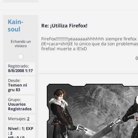
Kain-
Re: ¡Utiliza Firefox!
soul
FireFox!!!!!!!!!!yeaaaaaahhhhhh siempre firefox
Echando un
(IE=caca=shit)IE lo único que da son problemas
vistazo
firefox! muerte a IE!xD
0
Registrado:
8/8/2008 1:17
Desde:
Temen ni
gru 83
Grupo:
Usuarios
Registrados
Mensajes:
2
Nivel : 1; EXP
: 2
HP : 0 / 0