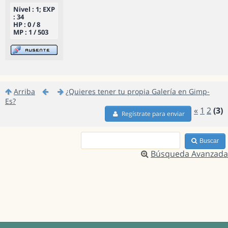
Nivel : 1; EXP
: 34
HP : 0 / 8
MP : 1 / 503
Arriba
¿Quieres tener tu propia Galería en Gimp-
Es?
«
1
2
(3)
Regístrate para enviar
Buscar
Búsqueda Avanzada