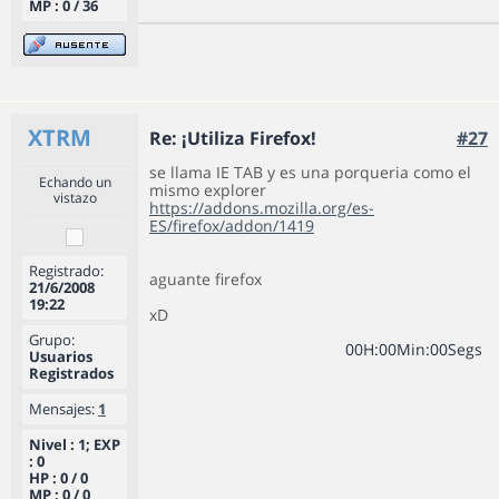
MP : 0 / 36
XTRM
Re: ¡Utiliza Firefox!
#27
se llama IE TAB y es una porqueria como el
Echando un
mismo explorer
vistazo
https://addons.mozilla.org/es-
ES/firefox/addon/1419
Registrado:
aguante firefox
21/6/2008
19:22
xD
Grupo:
0
0
H
:
0
0
Min
:
0
0
Segs
Usuarios
Registrados
Mensajes:
1
Nivel : 1; EXP
: 0
HP : 0 / 0
MP : 0 / 0