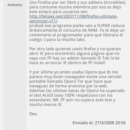
Uso Firefox por ser libre y sus addons (increibles)
Anónimo
pero consume mucha memória por eso os dejo
este enlace para usuarios win
http://felipex.net/2007/11/08/firefox-ultimate-
optimizer-v11/
probad ese programa porke vais a FLIPAR reduce
drásticamente el consumo de RAM. Yo le deje un
comentario al programador para que liberara el
codigo :) para la mozilla labs.
Por otro lado quienes useis firefox y no querais
abrir IE pero encontreis alguna página que no
vaya con FF hay un addon llamado IE Tab lo ke
hace es arrancar IE dentro de FF mola!!
Y por último yo antes usaba Opera que tb me
parece muy buen navegador existe una versión
portable llamada Opera Tor que hace que
navegues de forma anonima por la web.
Ademas las ultimas betas de Opera ha superado
el test Acid3 osea 100% respetuoso con los
estandares 3W. FF aún no supera este test y
mucho menos IE.
Deu
Enviado el: 27/3/2008 20:56