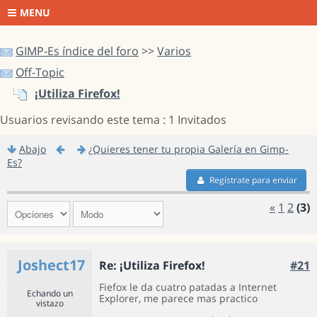
MENU
GIMP-Es índice del foro
>>
Varios
Off-Topic
¡Utiliza Firefox!
Usuarios revisando este tema : 1 Invitados
Abajo
¿Quieres tener tu propia Galería en Gimp-
Es?
Regístrate para enviar
«
1
2
(3)
Joshect17
Re: ¡Utiliza Firefox!
#21
Fiefox le da cuatro patadas a Internet
Echando un
Explorer, me parece mas practico
vistazo