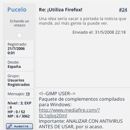
Pucelo
Re: ¡Utiliza Firefox!
#24
Una idea sería sacar a portada la noticia que
Echando un
mandé, así más gente la puede ver.
vistazo
Enviado el: 31/5/2008 22:18
Registrado:
21/7/2006
0:01
Desde:
España
Grupo:
Usuarios
Registrados
<!--GIMP USER-->
Mensajes:
19
Paquete de complementos compilados
Nivel : 3; EXP
para Windows:
: 9
http://www.mediafire.com/?
HP : 0 / 52
0c1qjbq20ml
MP : 6 / 3062
Importante: ANALIZAR CON ANTIVIRUS
ANTES DE USAR, por si acaso.