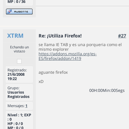
MP : 0 / 36
XTRM
Re: ¡Utiliza Firefox!
#27
se llama IE TAB y es una porqueria como el
Echando un
mismo explorer
vistazo
https://addons.mozilla.org/es-
ES/firefox/addon/1419
Registrado:
aguante firefox
21/6/2008
19:22
xD
Grupo:
0
0
H
:
0
0
Min
:
0
0
Segs
Usuarios
Registrados
Mensajes:
1
Nivel : 1; EXP
: 0
HP : 0 / 0
MP : 0 / 0