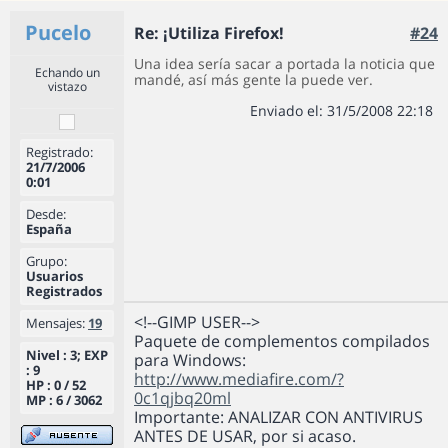
Pucelo
Re: ¡Utiliza Firefox!
#24
Una idea sería sacar a portada la noticia que
Echando un
mandé, así más gente la puede ver.
vistazo
Enviado el: 31/5/2008 22:18
Registrado:
21/7/2006
0:01
Desde:
España
Grupo:
Usuarios
Registrados
<!--GIMP USER-->
Mensajes:
19
Paquete de complementos compilados
Nivel : 3; EXP
para Windows:
: 9
http://www.mediafire.com/?
HP : 0 / 52
0c1qjbq20ml
MP : 6 / 3062
Importante: ANALIZAR CON ANTIVIRUS
ANTES DE USAR, por si acaso.