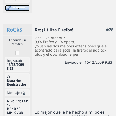
RoCkS
Re: ¡Utiliza Firefox!
#28
k es IExplorer xD?.
Echando un
99% firefox y 1% opera.
vistazo
yo uso las dos mejores extensiones que e
econtrado para godzilla firefox el adblock
plus y el downloadhelper
Registrado:
Enviado el: 15/12/2009 9:33
15/12/2009
8:53
Grupo:
Usuarios
Registrados
Mensajes:
2
Nivel : 1; EXP
: 2
HP : 0 / 0
Lo mejor que le he hecho a mi pc es
MP : 0 / 33