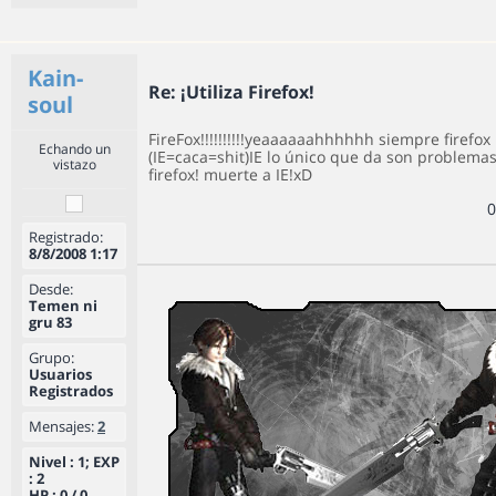
Kain-
Re: ¡Utiliza Firefox!
soul
FireFox!!!!!!!!!!yeaaaaaahhhhhh siempre firefox
Echando un
(IE=caca=shit)IE lo único que da son problemas
vistazo
firefox! muerte a IE!xD
0
Registrado:
8/8/2008 1:17
Desde:
Temen ni
gru 83
Grupo:
Usuarios
Registrados
Mensajes:
2
Nivel : 1; EXP
: 2
HP : 0 / 0