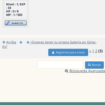
Nivel : 1; EXP
: 34
HP : 0 / 8
MP : 1 / 503
Arriba
¿Quieres tener tu propia Galería en Gimp-
Es?
«
1
2
(3)
Regístrate para enviar
Buscar
Búsqueda Avanzada