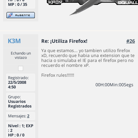
MP : 0 / 35
K3M
Re: ¡Utiliza Firefox!
#26
Ya que estamos... yo tambien utilizo firefox
Echando un
xD, recuerdo que habia una extension que te
vistazo
hacia o simulaba el IE para el firefox pero no
recuerdo el nombre xP.
Firefox rules!!!!!!
Registrado:
22/5/2008
0
0
H
:
0
0
Min
:
0
0
Segs
4:50
Grupo:
Usuarios
Registrados
Mensajes:
2
Nivel : 1; EXP
: 2
HP : 0 / 0