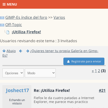
MENU
GIMP-Es índice del foro
>>
Varios
Off-Topic
¡Utiliza Firefox!
Usuarios revisando este tema : 3 Invitados
Abajo
¿Quieres tener tu propia Galería en Gimp-
Es?
Regístrate para enviar
«
1
2
(3)
Joshect17
Re: ¡Utiliza Firefox!
#21
Fiefox le da cuatro patadas a Internet
Echando un
Explorer, me parece mas practico
vistazo