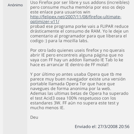
Uso Firefox por ser libre y sus addons (increibles)
Anónimo
pero consume mucha memória por eso os dejo
este enlace para usuarios win
http://felipex.net/2007/11/08/firefox-ultimate-
optimizer-v11/
probad ese programa porke vais a FLIPAR reduce
drásticamente el consumo de RAM. Yo le deje un
comentario al programador para que liberara el
codigo :) para la mozilla labs.
Por otro lado quienes useis firefox y no querais
abrir IE pero encontreis alguna página que no
vaya con FF hay un addon llamado IE Tab lo ke
hace es arrancar IE dentro de FF mola!!
Y por último yo antes usaba Opera que tb me
parece muy buen navegador existe una versión
portable llamada Opera Tor que hace que
navegues de forma anonima por la web.
Ademas las ultimas betas de Opera ha superado
el test Acid3 osea 100% respetuoso con los
estandares 3W. FF aún no supera este test y
mucho menos IE.
Deu
Enviado el: 27/3/2008 20:56