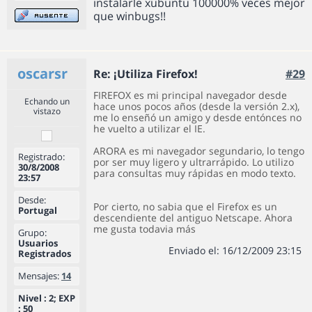
instalarle xubuntu 100000% veces mejor
que winbugs!!
oscarsr
Re: ¡Utiliza Firefox!
#29
FIREFOX es mi principal navegador desde
Echando un
hace unos pocos años (desde la versión 2.x),
vistazo
me lo enseñó un amigo y desde entónces no
he vuelto a utilizar el IE.
ARORA es mi navegador segundario, lo tengo
Registrado:
por ser muy ligero y ultrarrápido. Lo utilizo
30/8/2008
para consultas muy rápidas en modo texto.
23:57
Desde:
Por cierto, no sabia que el Firefox es un
Portugal
descendiente del antiguo Netscape. Ahora
me gusta todavia más
Grupo:
Usuarios
Enviado el: 16/12/2009 23:15
Registrados
Mensajes:
14
Nivel : 2; EXP
: 50