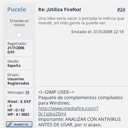
Pucelo
Re: ¡Utiliza Firefox!
#24
Una idea sería sacar a portada la noticia que
Echando un
mandé, así más gente la puede ver.
vistazo
Enviado el: 31/5/2008 22:18
Registrado:
21/7/2006
0:01
Desde:
España
Grupo:
Usuarios
Registrados
<!--GIMP USER-->
Mensajes:
19
Paquete de complementos compilados
Nivel : 3; EXP
para Windows:
: 9
http://www.mediafire.com/?
HP : 0 / 52
0c1qjbq20ml
MP : 6 / 3062
Importante: ANALIZAR CON ANTIVIRUS
ANTES DE USAR, por si acaso.