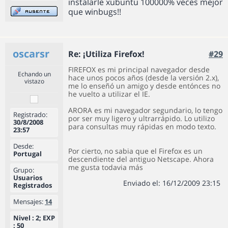
instalarle xubuntu 100000% veces mejor
que winbugs!!
oscarsr
Re: ¡Utiliza Firefox!
#29
FIREFOX es mi principal navegador desde
Echando un
hace unos pocos años (desde la versión 2.x),
vistazo
me lo enseñó un amigo y desde entónces no
he vuelto a utilizar el IE.
ARORA es mi navegador segundario, lo tengo
Registrado:
por ser muy ligero y ultrarrápido. Lo utilizo
30/8/2008
para consultas muy rápidas en modo texto.
23:57
Desde:
Por cierto, no sabia que el Firefox es un
Portugal
descendiente del antiguo Netscape. Ahora
me gusta todavia más
Grupo:
Usuarios
Enviado el: 16/12/2009 23:15
Registrados
Mensajes:
14
Nivel : 2; EXP
: 50