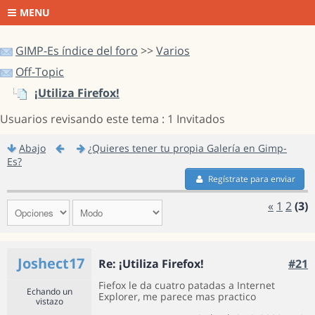
MENU
GIMP-Es índice del foro
>>
Varios
Off-Topic
¡Utiliza Firefox!
Usuarios revisando este tema : 1 Invitados
Abajo
¿Quieres tener tu propia Galería en Gimp-
Es?
Regístrate para enviar
«
1
2
(3)
Joshect17
Re: ¡Utiliza Firefox!
#21
Fiefox le da cuatro patadas a Internet
Echando un
Explorer, me parece mas practico
vistazo