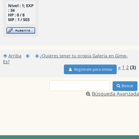
Nivel : 1; EXP
: 34
HP : 0 / 8
MP : 1 / 503
Arriba
¿Quieres tener tu propia Galería en Gimp-
Es?
«
1
2
(3)
Regístrate para enviar
Buscar
Búsqueda Avanzada