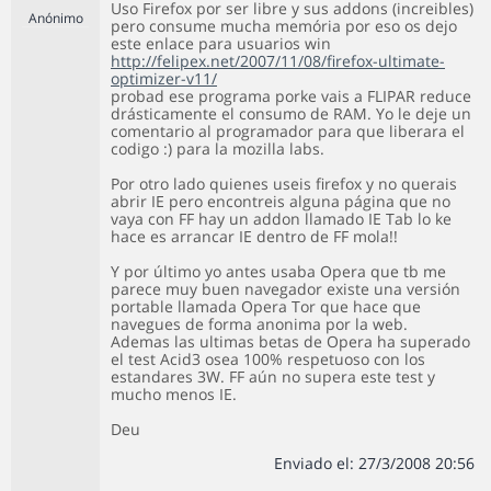
Uso Firefox por ser libre y sus addons (increibles)
Anónimo
pero consume mucha memória por eso os dejo
este enlace para usuarios win
http://felipex.net/2007/11/08/firefox-ultimate-
optimizer-v11/
probad ese programa porke vais a FLIPAR reduce
drásticamente el consumo de RAM. Yo le deje un
comentario al programador para que liberara el
codigo :) para la mozilla labs.
Por otro lado quienes useis firefox y no querais
abrir IE pero encontreis alguna página que no
vaya con FF hay un addon llamado IE Tab lo ke
hace es arrancar IE dentro de FF mola!!
Y por último yo antes usaba Opera que tb me
parece muy buen navegador existe una versión
portable llamada Opera Tor que hace que
navegues de forma anonima por la web.
Ademas las ultimas betas de Opera ha superado
el test Acid3 osea 100% respetuoso con los
estandares 3W. FF aún no supera este test y
mucho menos IE.
Deu
Enviado el: 27/3/2008 20:56