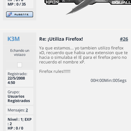
MP : 0 / 35
K3M
Re: ¡Utiliza Firefox!
#26
Ya que estamos... yo tambien utilizo firefox
Echando un
xD, recuerdo que habia una extension que te
vistazo
hacia o simulaba el IE para el firefox pero no
recuerdo el nombre xP.
Firefox rules!!!!!!
Registrado:
22/5/2008
0
0
H
:
0
0
Min
:
0
0
Segs
4:50
Grupo:
Usuarios
Registrados
Mensajes:
2
Nivel : 1; EXP
: 2
HP : 0 / 0