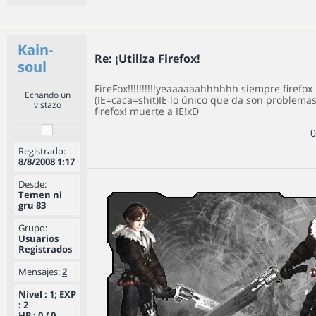
Kain-
Re: ¡Utiliza Firefox!
soul
FireFox!!!!!!!!!!yeaaaaaahhhhhh siempre firefox
Echando un
(IE=caca=shit)IE lo único que da son problemas
vistazo
firefox! muerte a IE!xD
0
Registrado:
8/8/2008 1:17
Desde:
Temen ni
gru 83
Grupo:
Usuarios
Registrados
Mensajes:
2
Nivel : 1; EXP
: 2
HP : 0 / 0