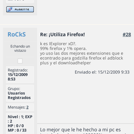
RoCkS
Re: ¡Utiliza Firefox!
#28
k es IExplorer xD?.
Echando un
99% firefox y 1% opera.
vistazo
yo uso las dos mejores extensiones que e
econtrado para godzilla firefox el adblock
plus y el downloadhelper
Registrado:
Enviado el: 15/12/2009 9:33
15/12/2009
8:53
Grupo:
Usuarios
Registrados
Mensajes:
2
Nivel : 1; EXP
: 2
HP : 0 / 0
Lo mejor que le he hecho a mi pc es
MP : 0 / 33