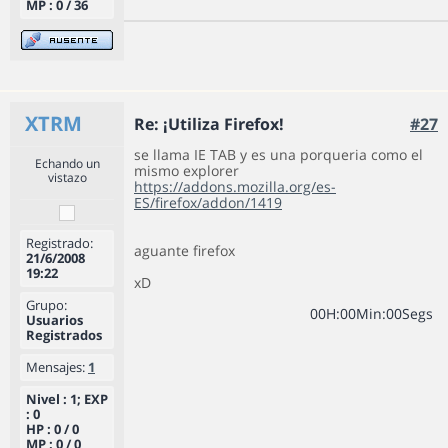
MP : 0 / 36
XTRM
Re: ¡Utiliza Firefox!
#27
se llama IE TAB y es una porqueria como el
Echando un
mismo explorer
vistazo
https://addons.mozilla.org/es-
ES/firefox/addon/1419
Registrado:
aguante firefox
21/6/2008
19:22
xD
Grupo:
0
0
H
:
0
0
Min
:
0
0
Segs
Usuarios
Registrados
Mensajes:
1
Nivel : 1; EXP
: 0
HP : 0 / 0
MP : 0 / 0