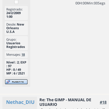
0
0
H
:
0
0
Min
:
0
0
Segs
Registrado:
24/2/2009
1:00
Desde:
New
Orleans
U.S.A
Grupo:
Usuarios
Registrados
Mensajes:
18
Nivel : 2; EXP
: 97
HP : 0 / 49
MP : 6 / 2521
Re: The GIMP - MANUAL DE
Nethac_DIU
#18
USUARIO