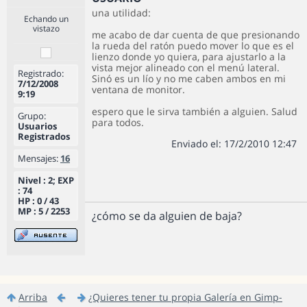
una utilidad:
Echando un
vistazo
me acabo de dar cuenta de que presionando
la rueda del ratón puedo mover lo que es el
lienzo donde yo quiera, para ajustarlo a la
vista mejor alineado con el menú lateral.
Registrado:
Sinó es un lío y no me caben ambos en mi
7/12/2008
ventana de monitor.
9:19
espero que le sirva también a alguien. Salud
Grupo:
para todos.
Usuarios
Registrados
Enviado el: 17/2/2010 12:47
Mensajes:
16
Nivel : 2; EXP
: 74
HP : 0 / 43
MP : 5 / 2253
¿cómo se da alguien de baja?
Arriba
¿Quieres tener tu propia Galería en Gimp-