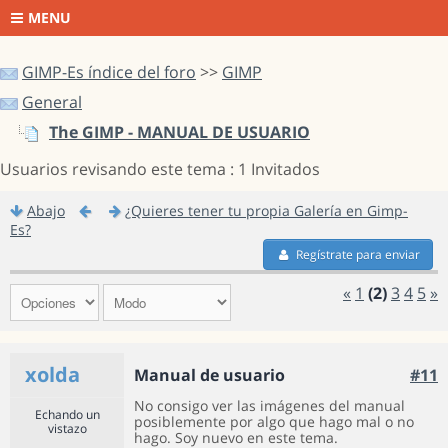
MENU
GIMP-Es índice del foro
>>
GIMP
General
The GIMP - MANUAL DE USUARIO
Usuarios revisando este tema : 1 Invitados
Abajo
¿Quieres tener tu propia Galería en Gimp-
Es?
Regístrate para enviar
«
1
(2)
3
4
5
»
xolda
Manual de usuario
#11
No consigo ver las imágenes del manual
Echando un
posiblemente por algo que hago mal o no
vistazo
hago. Soy nuevo en este tema.