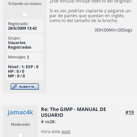
¿Ese vínculo incluye todo lo del original?
Echando un vistazo
Si es así, podrían copiarse y pegarse un
par de partes que quedan en inglés,
como lo del tamaño de la brocha.
Registrado:
28/6/2009 13:42
0
0
H
:
0
0
Min
:
0
0
Segs
Grupo:
Usuarios
Registrados
Mensajes:
1
Nivel : 1; EXP : 0
HP : 0 / 0
MP : 0 / 0
Re: The GIMP - MANUAL DE
jamac4k
#19
USUARIO
# ro28:
Moderador
mira este
post