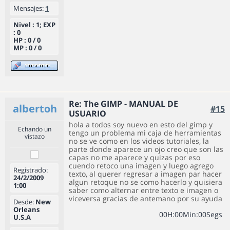
Mensajes:
1
Nivel : 1; EXP
: 0
HP : 0 / 0
MP : 0 / 0
Re: The GIMP - MANUAL DE
albertoh
#15
USUARIO
hola a todos soy nuevo en esto del gimp y
Echando un
tengo un problema mi caja de herramientas
vistazo
no se ve como en los videos tutoriales, la
parte donde aparece un ojo creo que son las
capas no me aparece y quizas por eso
cuendo retoco una imagen y luego agrego
Registrado:
texto, al querer regresar a imagen par hacer
24/2/2009
algun retoque no se como hacerlo y quisiera
1:00
saber como alternar entre texto e imagen o
viceversa gracias de antemano por su ayuda
Desde:
New
Orleans
0
0
H
:
0
0
Min
:
0
0
Segs
U.S.A