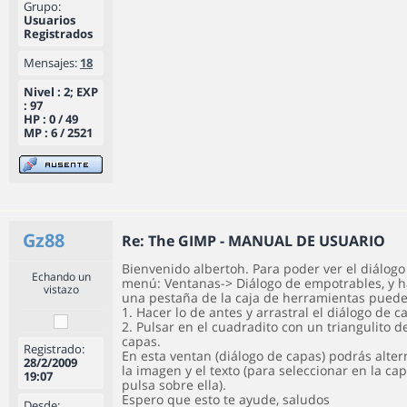
Grupo:
Usuarios
Registrados
Mensajes:
18
Nivel : 2; EXP
: 97
HP : 0 / 49
MP : 6 / 2521
Gz88
Re: The GIMP - MANUAL DE USUARIO
Bienvenido albertoh. Para poder ver el diálogo d
Echando un
menú: Ventanas-> Diálogo de empotrables, y ha
vistazo
una pestaña de la caja de herramientas puede
1. Hacer lo de antes y arrastral el diálogo de 
2. Pulsar en el cuadradito con un triangulito 
capas.
Registrado:
En esta ventan (diálogo de capas) podrás alte
28/2/2009
la imagen y el texto (para seleccionar en la ca
19:07
pulsa sobre ella).
Espero que esto te ayude, saludos
Desde: