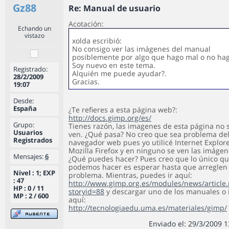
Gz88
Re: Manual de usuario
Acotación:
Echando un
vistazo
xolda escribió:
No consigo ver las imágenes del manual
posiblemente por algo que hago mal o no hag
Soy nuevo en este tema.
Registrado:
Alquién me puede ayudar?.
28/2/2009
Gracias.
19:07
Desde:
España
¿Te refieres a esta página web?:
http://docs.gimp.org/es/
Grupo:
Tienes razón, las imagenes de esta página no 
Usuarios
ven. ¿Qué pasa? No creo que sea problema de
Registrados
navegador web pues yo utilicé Internet Explore
Mozilla Firefox y en ninguno se ven las imágen
Mensajes:
6
¿Qué puedes hacer? Pues creo que lo único q
podemos hacer es esperar hasta que arreglen 
Nivel : 1; EXP
problema. Mientras, puedes ir aquí:
: 47
http://www.gimp.org.es/modules/news/article
HP : 0 / 11
storyid=88
y descargar uno de los manuales o 
MP : 2 / 600
aquí:
http://tecnologiaedu.uma.es/materiales/gimp/
Enviado el: 29/3/2009 1