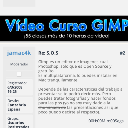
jamac4k
Re: S.O.S
#2
Gimp es un editor de imagenes cual
Moderador
Photoshop, sólo que es Open Source y
gratuíto.
Es multiplataforma, lo puedes instalar en
Mac tranquilamente.
Registrado:
6/3/2008
Depende de las características del trabajo a
19:25
presentar se te podrá decir más. Pero
puedes tratar fotografías y hacer fondos
Desde:
para las pps (yo no soy muy dado a
la
Cantabria
chuminada de
las presentaciones así que
España
poco puedo decirte al respecto).
Grupo:
0
0
H
:
0
0
Min
:
0
0
Segs
Usuarios
Registrados