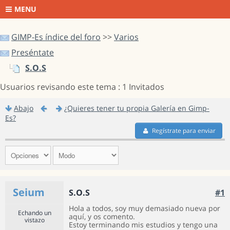
MENU
GIMP-Es índice del foro
>>
Varios
Preséntate
S.O.S
Usuarios revisando este tema : 1 Invitados
Abajo
¿Quieres tener tu propia Galería en Gimp-
Es?
Regístrate para enviar
Seium
S.O.S
#1
Hola a todos, soy muy demasiado nueva por
Echando un
aquí, y os comento.
vistazo
Estoy terminando mis estudios y tengo una