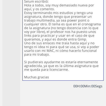
Seium escribió:
Hola a todos, soy muy demasiado nueva por
aquí, y os comento.
Estoy terminando mis estudios y tengo una
asignatura, donde tengo que presentar un
trabajo multimedia, ya sea power point o
cualquier otro. El tema es que en el cronograma
de la asignatura (no tengo docencia con lo que
voy por libre), el profesor nos ha puesto unos
links para practicar y usar en el caso de que
queramos, y aquí es donde entra Gimp.
Uno de sus enlaces me traía hasta aquí y no
tengo ni idea ni para qué se usa, si voy a poder
usarlo con mi MAC, ni cómo hacerlo funcional
para mi trabajo.
Si pudierais ayudarme os estaría eternamente
agradecida, ya que es la última asignatura que
me queda para licenciarme.
Muchas gracias
0
0
H
:
0
0
Min
:
0
0
Segs