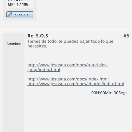
MP : 1 / 106
Re: S.O.S
#5
Tienes de todo, te puedes bajar todo lo que
Anónimo
necesites.
http://www.jesusda.com/docs/tutoriales-
gimp/index.html
http://www.jesusda.com/docs/index.html
http://www.jesusda.com/docs/ebooks/index.html
0
0
H
:
0
0
Min
:
0
0
Segs