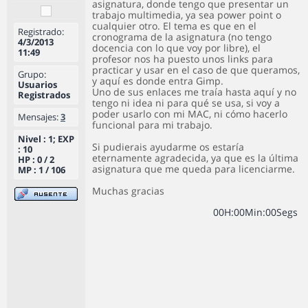
asignatura, donde tengo que presentar un
trabajo multimedia, ya sea power point o
cualquier otro. El tema es que en el
Registrado:
cronograma de la asignatura (no tengo
4/3/2013
docencia con lo que voy por libre), el
11:49
profesor nos ha puesto unos links para
practicar y usar en el caso de que queramos,
Grupo:
y aquí es donde entra Gimp.
Usuarios
Uno de sus enlaces me traía hasta aquí y no
Registrados
tengo ni idea ni para qué se usa, si voy a
poder usarlo con mi MAC, ni cómo hacerlo
Mensajes:
3
funcional para mi trabajo.
Nivel : 1; EXP
Si pudierais ayudarme os estaría
: 10
eternamente agradecida, ya que es la última
HP : 0 / 2
asignatura que me queda para licenciarme.
MP : 1 / 106
Muchas gracias
0
0
H
:
0
0
Min
:
0
0
Segs