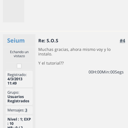
Seium
Re: S.O.S
#4
Muchas gracias, ahora mismo voy y lo
Echando un
instalo.
vistazo
Y el tutorial??
0
0
H
:
0
0
Min
:
0
0
Segs
Registrado:
4/3/2013
11:49
Grupo:
Usuarios
Registrados
Mensajes:
3
Nivel : 1; EXP
: 10
HP : 0 / 2