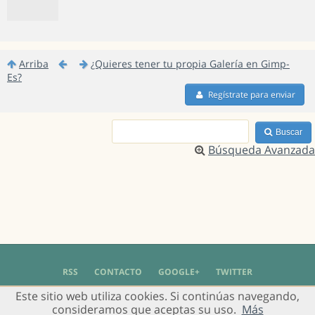
Arriba
¿Quieres tener tu propia Galería en Gimp-
Es?
Regístrate para enviar
Buscar
Búsqueda Avanzada
RSS
CONTACTO
GOOGLE+
TWITTER
Este sitio web utiliza cookies. Si continúas navegando,
© 2004 - 2018 Grupo de Usuarios de Gimp en Español -
Política de Privacidad
-
consideramos que aceptas su uso.
Más