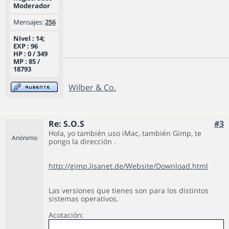
Moderador
Mensajes:
256
Nivel : 14;
EXP : 96
HP : 0 / 349
MP : 85 /
18793
Wilber & Co.
Re: S.O.S
#3
Hola, yo también uso iMac, también Gimp, te
Anónimo
pongo la dirección .
http://gimp.lisanet.de/Website/Download.html
Las versiones que tienes son para los distintos
sistemas operativos.
Acotación: