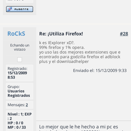
RoCkS
Re: ¡Utiliza Firefox!
#28
k es IExplorer xD?.
Echando un
99% firefox y 1% opera.
vistazo
yo uso las dos mejores extensiones que e
econtrado para godzilla firefox el adblock
plus y el downloadhelper
Registrado:
Enviado el: 15/12/2009 9:33
15/12/2009
8:53
Grupo:
Usuarios
Registrados
Mensajes:
2
Nivel : 1; EXP
: 2
HP : 0 / 0
Lo mejor que le he hecho a mi pc es
MP : 0 / 33