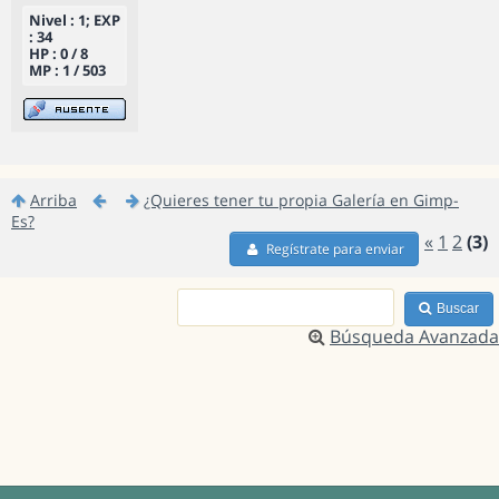
Nivel : 1; EXP
: 34
HP : 0 / 8
MP : 1 / 503
Arriba
¿Quieres tener tu propia Galería en Gimp-
Es?
«
1
2
(3)
Regístrate para enviar
Buscar
Búsqueda Avanzada