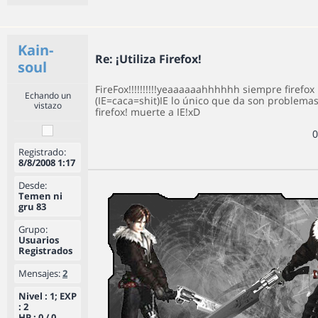
Kain-
Re: ¡Utiliza Firefox!
soul
FireFox!!!!!!!!!!yeaaaaaahhhhhh siempre firefox
Echando un
(IE=caca=shit)IE lo único que da son problemas
vistazo
firefox! muerte a IE!xD
0
Registrado:
8/8/2008 1:17
Desde:
Temen ni
gru 83
Grupo:
Usuarios
Registrados
Mensajes:
2
Nivel : 1; EXP
: 2
HP : 0 / 0