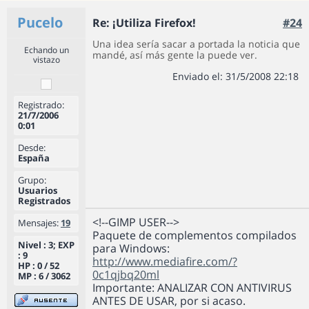
Pucelo
Re: ¡Utiliza Firefox!
#24
Una idea sería sacar a portada la noticia que
Echando un
mandé, así más gente la puede ver.
vistazo
Enviado el: 31/5/2008 22:18
Registrado:
21/7/2006
0:01
Desde:
España
Grupo:
Usuarios
Registrados
<!--GIMP USER-->
Mensajes:
19
Paquete de complementos compilados
Nivel : 3; EXP
para Windows:
: 9
http://www.mediafire.com/?
HP : 0 / 52
0c1qjbq20ml
MP : 6 / 3062
Importante: ANALIZAR CON ANTIVIRUS
ANTES DE USAR, por si acaso.