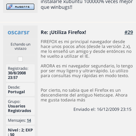
instalarle xubuntu 100000% veces mejor
que winbugs!!
oscarsr
Re: ¡Utiliza Firefox!
#29
FIREFOX es mi principal navegador desde
Echando un
hace unos pocos años (desde la versión 2.x),
vistazo
me lo enseñó un amigo y desde entónces no
he vuelto a utilizar el IE.
ARORA es mi navegador segundario, lo tengo
Registrado:
por ser muy ligero y ultrarrápido. Lo utilizo
30/8/2008
para consultas muy rápidas en modo texto.
23:57
Desde:
Por cierto, no sabia que el Firefox es un
Portugal
descendiente del antiguo Netscape. Ahora
me gusta todavia más
Grupo:
Usuarios
Enviado el: 16/12/2009 23:15
Registrados
Mensajes:
14
Nivel : 2; EXP
: 50