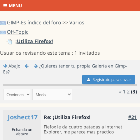
MENU
GIMP-Es índice del foro
>>
Varios
Off-Topic
¡Utiliza Firefox!
Usuarios revisando este tema : 1 Invitados
Abajo
¿Quieres tener tu propia Galería en Gimp-
Es?
Regístrate para enviar
«
1
2
(3)
Joshect17
Re: ¡Utiliza Firefox!
#21
Fiefox le da cuatro patadas a Internet
Echando un
Explorer, me parece mas practico
vistazo