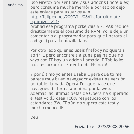
Uso Firefox por ser libre y sus addons (increibles)
Anónimo
pero consume mucha memória por eso os dejo
este enlace para usuarios win
http://felipex.net/2007/11/08/firefox-ultimate-
optimizer-v11/
probad ese programa porke vais a FLIPAR reduce
drásticamente el consumo de RAM. Yo le deje un
comentario al programador para que liberara el
codigo :) para la mozilla labs.
Por otro lado quienes useis firefox y no querais
abrir IE pero encontreis alguna página que no
vaya con FF hay un addon llamado IE Tab lo ke
hace es arrancar IE dentro de FF mola!!
Y por último yo antes usaba Opera que tb me
parece muy buen navegador existe una versión
portable llamada Opera Tor que hace que
navegues de forma anonima por la web.
Ademas las ultimas betas de Opera ha superado
el test Acid3 osea 100% respetuoso con los
estandares 3W. FF aún no supera este test y
mucho menos IE.
Deu
Enviado el: 27/3/2008 20:56