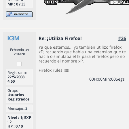
MP : 0 / 35
K3M
Re: ¡Utiliza Firefox!
#26
Ya que estamos... yo tambien utilizo firefox
Echando un
xD, recuerdo que habia una extension que te
vistazo
hacia o simulaba el IE para el firefox pero no
recuerdo el nombre xP.
Firefox rules!!!!!!
Registrado:
22/5/2008
0
0
H
:
0
0
Min
:
0
0
Segs
4:50
Grupo:
Usuarios
Registrados
Mensajes:
2
Nivel : 1; EXP
: 2
HP : 0 / 0