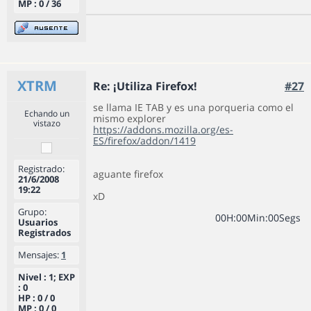
MP : 0 / 36
XTRM
Re: ¡Utiliza Firefox!
#27
se llama IE TAB y es una porqueria como el
Echando un
mismo explorer
vistazo
https://addons.mozilla.org/es-
ES/firefox/addon/1419
Registrado:
aguante firefox
21/6/2008
19:22
xD
Grupo:
0
0
H
:
0
0
Min
:
0
0
Segs
Usuarios
Registrados
Mensajes:
1
Nivel : 1; EXP
: 0
HP : 0 / 0
MP : 0 / 0