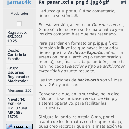
jamac4k
Re: pasar .xcf a .png ó .jpg ó gif
#4
Deduzco que, por tu último comentario,
Moderador
tienes la versión 2.8.
En esta versión, al emplear
Guardar como...
,
Gimp sólo lo hace en su formato nativo y en
Registrado:
los dos comprimibles que has reseñado.
6/3/2008
19:25
Para guardar en formato png, jpg, gif, etc
(también influye los que hayas instalado)
Desde:
tienes que ir a
Archivo> Exportar
, añadir la
Cantabria
extensión .png al archivo ( o renombrarlo si
España
te peta), p.e., marcar abajo también, como te
han indicado (
Seleccione tipo de archivo(por
Grupo:
extensión)
) y asunto resuelto.
Usuarios
Registrados
Las indicaciones de
hackworth
son válidas
Moderador
para 2.6.x y anteriores.
Mensajes:
256
Convendría que, en lo sucesivo, no lo digo
sólo por tí, se indicase versión de Gimp y
Nivel : 14;
sistema operativo, para facilitar las
EXP : 96
respuestas.
HP : 0 / 349
MP : 85 /
18793
Si sigue fallando, reinstala Gimp, por el
asunto de los formatos con los que trabaja,
pues creo recordar que en la instalación te