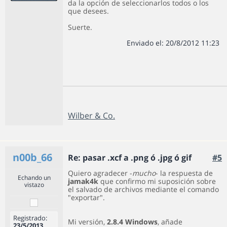
da la opción de seleccionarlos todos o los
que desees.
Suerte.
Enviado el: 20/8/2012 11:23
Wilber & Co.
n00b_66
Re: pasar .xcf a .png ó .jpg ó gif
#5
Quiero agradecer -
mucho
- la respuesta de
Echando un
jamak4k
que confirmo mi suposición sobre
vistazo
el salvado de archivos mediante el comando
"exportar".
Registrado:
Mi versión,
2.8.4
Windows
, añade
23/5/2013