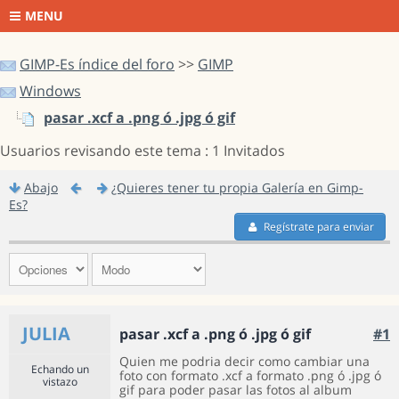
MENU
GIMP-Es índice del foro
>>
GIMP
Windows
pasar .xcf a .png ó .jpg ó gif
Usuarios revisando este tema : 1 Invitados
Abajo
¿Quieres tener tu propia Galería en Gimp-
Es?
Regístrate para enviar
JULIA
pasar .xcf a .png ó .jpg ó gif
#1
Quien me podria decir como cambiar una
Echando un
foto con formato .xcf a formato .png ó .jpg ó
vistazo
gif para poder pasar las fotos al album