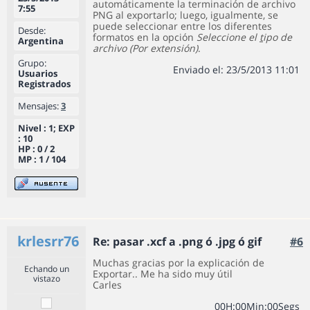
automáticamente la terminación de archivo
7:55
PNG al exportarlo; luego, igualmente, se
puede seleccionar entre los diferentes
Desde:
formatos en la opción
Seleccione el
t
ipo de
Argentina
archivo (Por extensión)
.
Grupo:
Enviado el: 23/5/2013 11:01
Usuarios
Registrados
Mensajes:
3
Nivel : 1; EXP
: 10
HP : 0 / 2
MP : 1 / 104
krlesrr76
Re: pasar .xcf a .png ó .jpg ó gif
#6
Muchas gracias por la explicación de
Echando un
Exportar.. Me ha sido muy útil
vistazo
Carles
0
0
H
:
0
0
Min
:
0
0
Segs