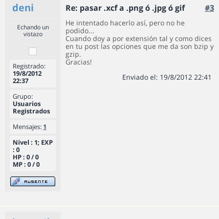
deni
Re: pasar .xcf a .png ó .jpg ó gif
#3
He intentado hacerlo así, pero no he
Echando un
podido...
vistazo
Cuando doy a por extensión tal y como dices
en tu post las opciones que me da son bzip y
gzip.
Gracias!
Registrado:
19/8/2012
Enviado el: 19/8/2012 22:41
22:37
Grupo:
Usuarios
Registrados
Mensajes:
1
Nivel : 1; EXP
: 0
HP : 0 / 0
MP : 0 / 0