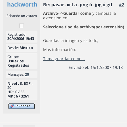
hackworth
Re: pasar .xcf a .png ó .jpg ó gif
#2
Archivo
-->
Guardar como
y cambias la
Echando un vistazo
extensión en:
Seleccione tipo de archivo(por extensión)
Registrado:
30/4/2006 19:43
Guardas la imagen y es todo,
Desde:
Mèxico
Más información:
Grupo:
Tema guardar como...
Usuarios
Registrados
Enviado el: 15/12/2007 19:18
Mensajes:
20
Nivel : 3; EXP :
20
HP : 0 / 55
MP : 6 / 3261