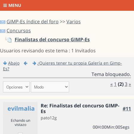
MENU
GIMP-Es índice del foro
>>
Varios
Concursos
Finalistas del concurso GIMP-Es
Usuarios revisando este tema : 1 Invitados
Abajo
¿Quieres tener tu propia Galería en Gimp-
Es?
Tema bloqueado.
«
1
(2)
3
»
Re: Finalistas del concurso GIMP-
evilmalia
#11
Es
pato12g
Echando un
vistazo
0
0
H
:
0
0
Min
:
0
0
Segs