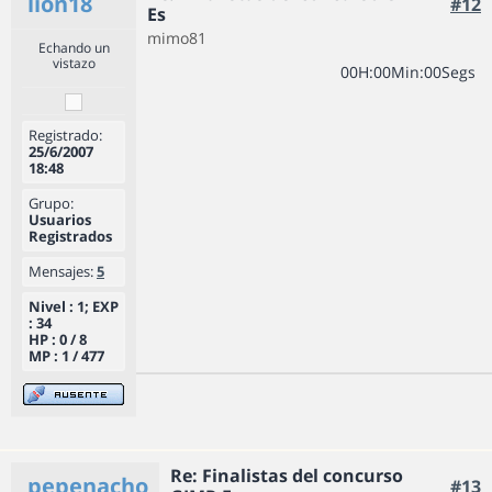
lion18
#12
Es
mimo81
Echando un
vistazo
0
0
H
:
0
0
Min
:
0
0
Segs
Registrado:
25/6/2007
18:48
Grupo:
Usuarios
Registrados
Mensajes:
5
Nivel : 1; EXP
: 34
HP : 0 / 8
MP : 1 / 477
Re: Finalistas del concurso
pepenacho
#13