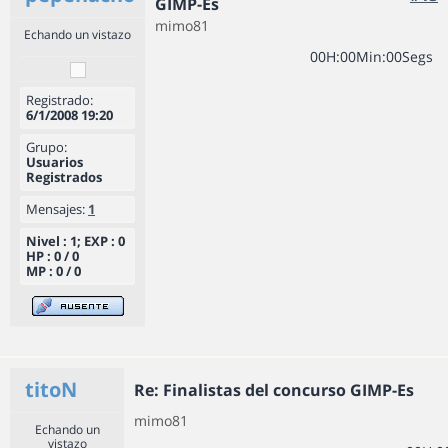
GIMP-Es
mimo81
Echando un vistazo
0
0
H
:
0
0
Min
:
0
0
Segs
Registrado:
6/1/2008 19:20
Grupo:
Usuarios
Registrados
Mensajes:
1
Nivel : 1; EXP : 0
HP : 0 / 0
MP : 0 / 0
titoN
Re: Finalistas del concurso GIMP-Es
mimo81
Echando un
vistazo