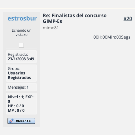
Re: Finalistas del concurso
estrosbur
#20
GIMP-Es
mimo81
Echando un
vistazo
0
0
H
:
0
0
Min
:
0
0
Segs
Registrado:
23/1/2008 3:49
Grupo:
Usuarios
Registrados
Mensajes:
1
Nivel : 1; EXP :
0
HP : 0 / 0
MP : 0 / 0