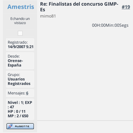
Re: Finalistas del concurso GIMP-
Amestris
#19
Es
mimo81
Echando un
vistazo
0
0
H
:
0
0
Min
:
0
0
Segs
Registrado:
14/9/2007 5:21
Desde:
Orense-
España
Grupo:
Usuarios
Registrados
Mensajes:
6
Nivel : 1; EXP
: 47
HP : 0 / 11
MP : 2 / 650