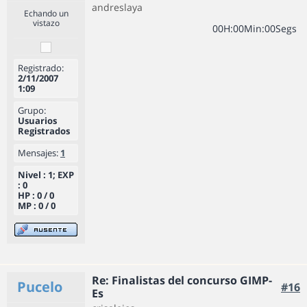
andreslaya
Echando un
vistazo
0
0
H
:
0
0
Min
:
0
0
Segs
Registrado:
2/11/2007
1:09
Grupo:
Usuarios
Registrados
Mensajes:
1
Nivel : 1; EXP
: 0
HP : 0 / 0
MP : 0 / 0
Re: Finalistas del concurso GIMP-
Pucelo
#16
Es