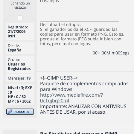
crisalejos
Echando un
vistazo
____________________________________________
Disculpad el oftopic:
Registrado:
Si el ganador os da el XCF, guardad las
21/7/2006
copias para usar en formato PNG. Esto es,
0:01
porque el formato JPEG suele ir bien con
fotos, pero mal con logos.
Desde:
España
0
0
H
:
0
0
Min
:
0
0
Segs
Grupo:
Usuarios
Registrados
<!--GIMP USER-->
Mensajes:
19
Paquete de complementos compilados
Nivel : 3; EXP
para Windows:
: 9
http://www.mediafire.com/?
HP : 0 / 52
0c1qjbq20ml
MP : 6 / 3062
Importante: ANALIZAR CON ANTIVIRUS
ANTES DE USAR, por si acaso.
Re: Finalistas del concurso GIMP-