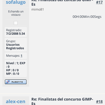
sofalugo
#17
Es
mimo81
Echando un
vistazo
0
0
H
:
0
0
Min
:
0
0
Segs
Registrado:
7/2/2008 5:34
Grupo:
Usuarios
Registrados
Mensajes:
1
Nivel : 1; EXP
: 0
HP : 0 / 0
MP : 0 / 0
Re: Finalistas del concurso GIMP-
alex-cen
#18
Es