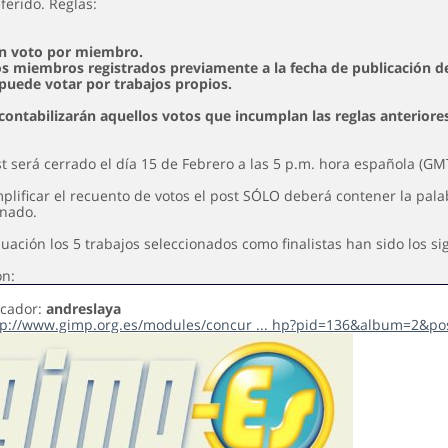
ferido. Reglas:
un voto por miembro.
los miembros registrados previamente a la fecha de publicación d
 puede votar por trabajos propios.
 contabilizarán aquellos votos que incumplan las reglas anteriore
t será cerrado el día 15 de Febrero a las 5 p.m. hora española (GM
plificar el recuento de votos el post SÓLO deberá contener la palab
onado.
uación los 5 trabajos seleccionados como finalistas han sido los si
ón:
icador:
andreslaya
tp://www.gimp.org.es/modules/concur ... hp?pid=136&album=2&po