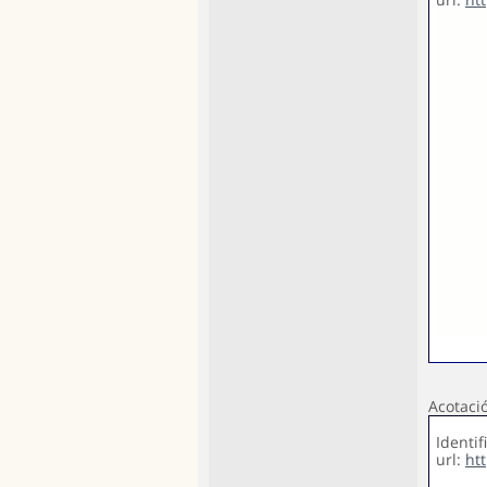
Acotaci
Identif
url:
ht