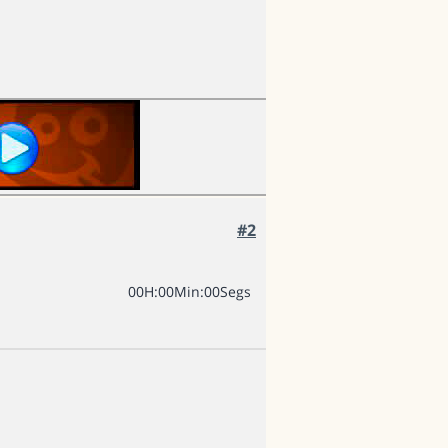
#2
0
0
H
:
0
0
Min
:
0
0
Segs