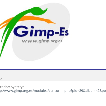
ón:
icador: Syntetyc
tp://www.gimp.org.es/modules/concur ... php?pid=89&album=2&p