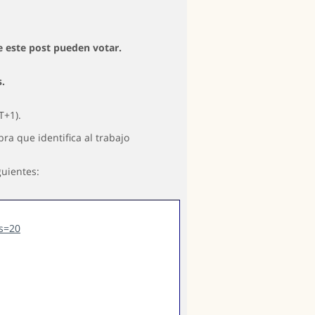
e este post pueden votar.
s.
T+1).
ra que identifica al trabajo
guientes:
s=20