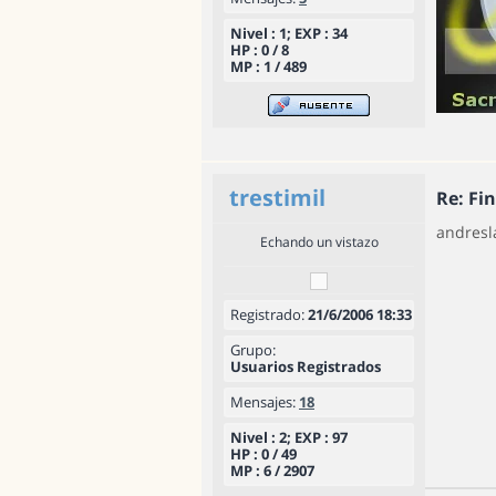
Nivel : 1; EXP : 34
HP : 0 / 8
MP : 1 / 489
trestimil
Re: Fi
andresl
Echando un vistazo
Registrado:
21/6/2006 18:33
Grupo:
Usuarios Registrados
Mensajes:
18
Nivel : 2; EXP : 97
HP : 0 / 49
MP : 6 / 2907