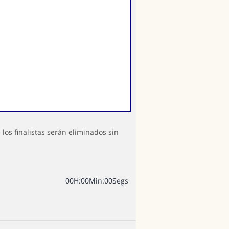
los finalistas serán eliminados sin
0
0
H
:
0
0
Min
:
0
0
Segs