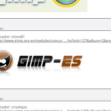
ón:
ficador: mimo81
tp://www.gimp.org.es/modules/concur ... hp?pid=127&album=2&po
ón:
icador: crisalejos
tp://www.gimp.org.es/modules/concur ... hp?pid=120&album=2&po