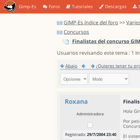
Gimp-Es
Foros
Tutoriales
Descargas
GIMP-Es índice del foro
>>
Vario
Concursos
Finalistas del concurso GI
Usuarios revisando este tema : 1 I
Abajo
¿Quieres tener tu pr
Roxana
Finali
Hola Gi
Administradora
Por peti
Concurs
Registrado:
29/7/2004 23:40
El sist