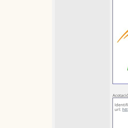
Acotaci
Identif
url:
ht