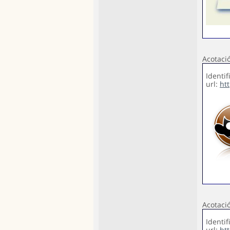
Acotaci
Identi
url:
ht
Acotaci
Identif
url:
ht