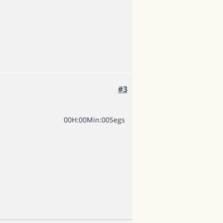
#3
0
0
H
:
0
0
Min
:
0
0
Segs