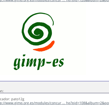
ón:
icador: pato12g
tp://www.gimp.org.es/modules/concur ... hp?pid=108&album=2&po