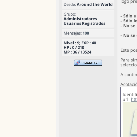
logo pre
Desde:
Around the World
Grupo:
- Sólo 
Administradores
- Sólo 
Usuarios Registrados
- No se
Mensajes:
108
- No se
Nivel : 9; EXP : 40
HP : 0 / 210
Este pos
MP : 36 / 13524
Para sim
selecci
A contin
Acotaci
Identif
url:
ht