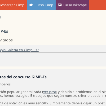
Descargar Gimp
Curso Gimp
Curso Inkscape
s
MP-Es
nvitados
opia Galería en Gimp-Es?
stas del concurso GIMP-Es
mperos.
ción popular generalizada (
Ver post
) y debido a problemas en el s
o, hemos escogido 5 trabajos que según nuestro criterio pueden 
ema de votación es muy sencillo. Simplemente debéis dejar un post 