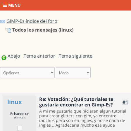
MENU
GIMP-Es índice del foro
Todos los mensajes (linux)
Abajo
Tema anterior
Tema siguiente
Re: Votación: ¿Qué tutoriales te
linux
#1
gustaría encontrar en Gimp-Es?
A mi me gustaria que hicieran algun tutorial
Echando un
para crear glitters con gim, ya encontre
vistazo
muchos pero son en ingles, y no se nada de
ingles
.. Agradeceria mucho esa ayuda