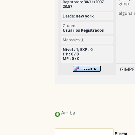
Registrado:
30/11/2007
gimp
23:57
alguna 
Desde:
new york
Grupo:
Usuarios Registrados
Mensajes:
1
Nivel : 1; EXP : 0
HP : 0 / 0
MP : 0 / 0
GIMPE
Arriba