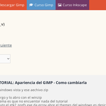
Descargar Gimp
Curso Gimp
Curso Inkscape
_v)
guiente
TORIAL: Apariencia del GIMP - Como cambiarla
windows vista y ese aechivo zip
rgo y lo abro con el winzip
lema es que no encuentor nada del tutorial
cuto el gtk2_prefs.exe da erroy abre el themes del windows es desi