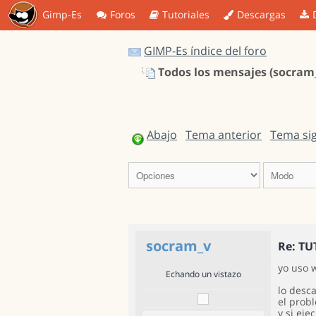
Gimp-Es
Foros
Tutoriales
Descargas
GIMP-Es índice del foro
Todos los mensajes (socram
Abajo
Tema anterior
Tema si
socram_v
Re: TU
yo uso 
Echando un vistazo
lo desca
el prob
y si eje