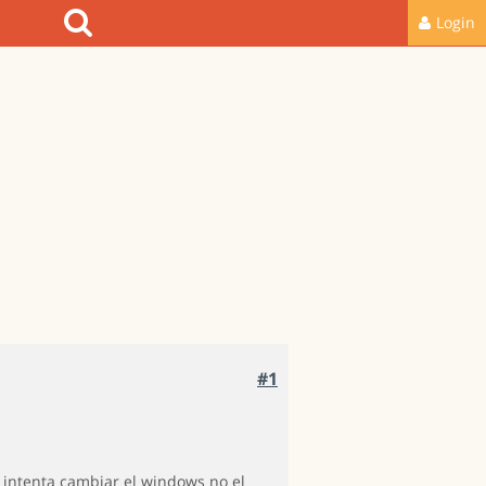
Login
#1
r intenta cambiar el windows no el