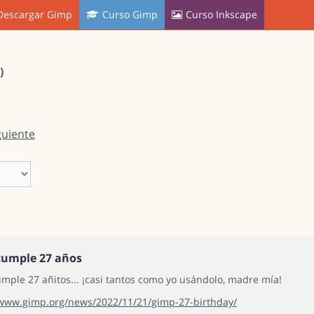
Descargar Gimp
Curso Gimp
Curso Inkscape
)
guiente
umple 27 años
mple 27 añitos... ¡casi tantos como yo usándolo, madre mía!
/www.gimp.org/news/2022/11/21/gimp-27-birthday/