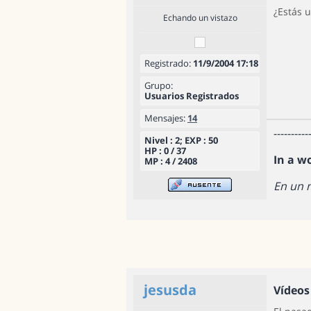
¿Estás 
Echando un vistazo
Registrado:
11/9/2004 17:18
Grupo:
Usuarios Registrados
Mensajes:
14
----------
Nivel : 2; EXP : 50
HP : 0 / 37
In a w
MP : 4 / 2408
En un 
jesusda
Vídeos