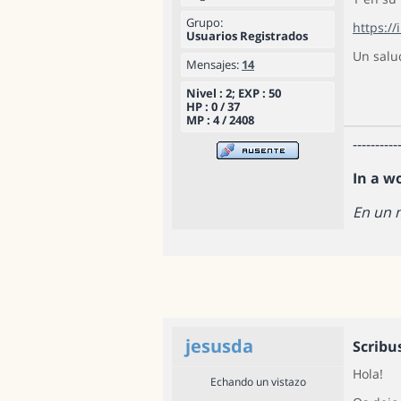
Grupo:
https:/
Usuarios Registrados
Un salu
Mensajes:
14
Nivel : 2; EXP : 50
HP : 0 / 37
MP : 4 / 2408
----------
In a w
En un 
jesusda
Scribu
Hola!
Echando un vistazo