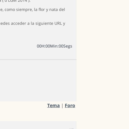
 ( o LGM 2014 ).
, como siempre, la flor y nata del
puedes acceder a la siguiente URL y
0
0
H
:
0
0
Min
:
0
0
Segs
Tema
|
Foro