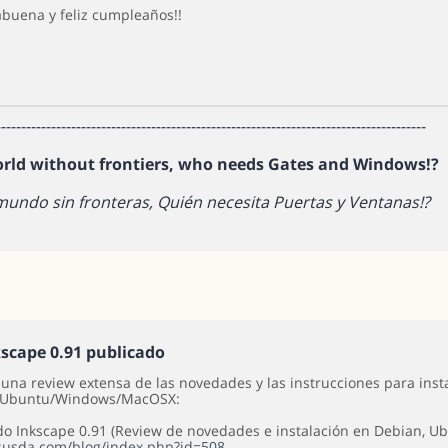
abuena y feliz cumpleaños!!
--------------------------------------------------------------------------------------
orld without frontiers, who needs Gates and Windows!?
mundo sin fronteras, Quién necesita Puertas y Ventanas!?
kscape 0.91 publicado
 una review extensa de las novedades y las instrucciones para insta
/Ubuntu/Windows/MacOSX:
do Inkscape 0.91 (Review de novedades e instalación en Debian, 
usda.com/blog/index.php?id=508