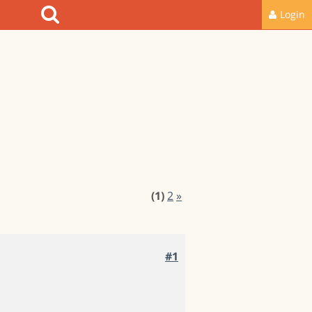
Login
(1)
2
»
#1