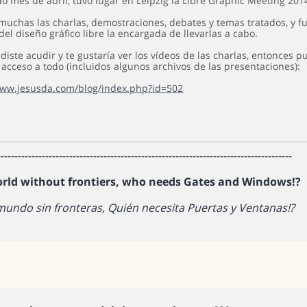
o mes de abril, tuvo lugar en Leipzig la Libre Graphic Meeting 2014
uchas las charlas, demostraciones, debates y temas tratados, y fue
l diseño gráfico libre la encargada de llevarlas a cabo.
diste acudir y te gustaría ver los vídeos de las charlas, entonces 
acceso a todo (incluidos algunos archivos de las presentaciones):
www.jesusda.com/blog/index.php?id=502
--------------------------------------------------------------------------------------
orld without frontiers, who needs Gates and Windows!?
mundo sin fronteras, Quién necesita Puertas y Ventanas!?