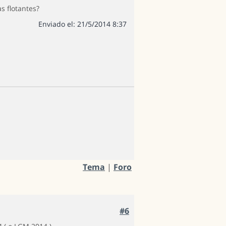
s flotantes?
Enviado el: 21/5/2014 8:37
Tema
|
Foro
#6