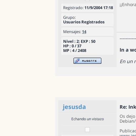
¡¡Enhor
Registrado:
11/9/2004 17:18
Grupo:
Usuarios Registrados
Mensajes:
14
----------
Nivel : 2; EXP : 50
HP : 0 / 37
In a w
MP : 4 / 2408
En un 
jesusda
Re: In
Os dejo
Echando un vistazo
Debian
Publica
www.jes