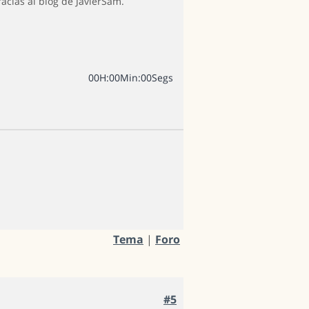
cias al blog de JavierSam.
0
0
H
:
0
0
Min
:
0
0
Segs
Tema
|
Foro
#5