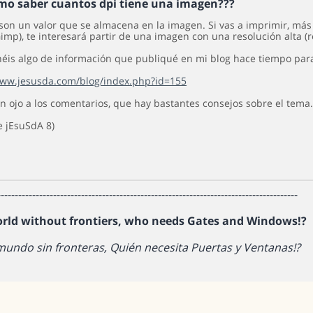
mo saber cuantos dpi tiene una imagen???
 son un valor que se almacena en la imagen. Si vas a imprimir, má
imp), te interesará partir de una imagen con una resolución alta (r
néis algo de información que publiqué en mi blog hace tiempo para
www.jesusda.com/blog/index.php?id=155
n ojo a los comentarios, que hay bastantes consejos sobre el tema. 
e jEsuSdA 8)
--------------------------------------------------------------------------------------
orld without frontiers, who needs Gates and Windows!?
mundo sin fronteras, Quién necesita Puertas y Ventanas!?