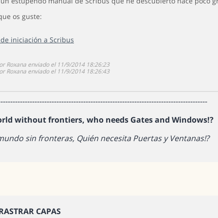
 un estupendo manual de Scribus que he descubierto hace poco gra
que os guste:
de iniciación a Scribus
or Roxana enviado el 11/9/2014 18:26:23
or Roxana enviado el 11/9/2014 18:26:43
--------------------------------------------------------------------------------------
orld without frontiers, who needs Gates and Windows!?
mundo sin fronteras, Quién necesita Puertas y Ventanas!?
RRASTRAR CAPAS