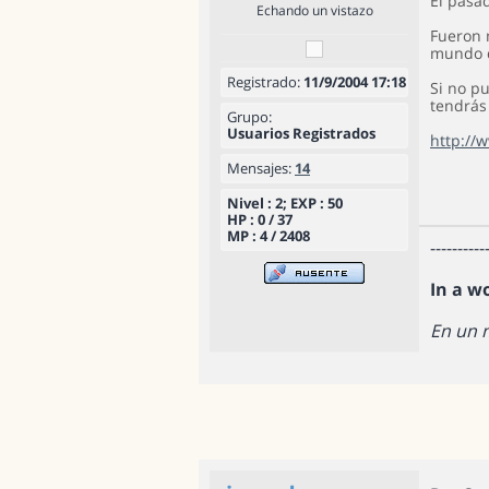
El pasad
Echando un vistazo
Fueron m
mundo de
Registrado:
11/9/2004 17:18
Si no pu
tendrás 
Grupo:
Usuarios Registrados
http://
Mensajes:
14
Nivel : 2; EXP : 50
HP : 0 / 37
MP : 4 / 2408
----------
In a w
En un 