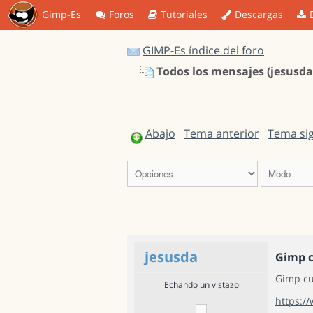
Gimp-Es
Foros
Tutoriales
Descargas
GIMP-Es índice del foro
Todos los mensajes (jesusda
Abajo
Tema anterior
Tema si
jesusda
Gimp c
Gimp cu
Echando un vistazo
https:/