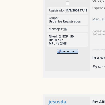
Os dejo
Espero 
Registrado:
11/9/2004 17:18
Grupo:
Manual 
Usuarios Registrados
Mensajes:
14
Editado p
Editado p
Nivel : 2; EXP : 50
HP : 0 / 37
MP : 4 / 2408
----------
In a w
En un 
jesusda
Re: A