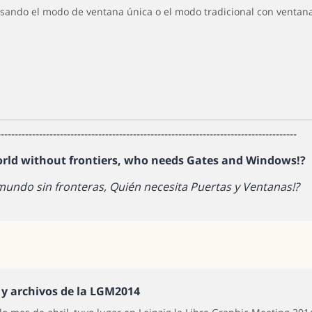
usando el modo de ventana única o el modo tradicional con ventana
--------------------------------------------------------------------------------------
orld without frontiers, who needs Gates and Windows!?
mundo sin fronteras, Quién necesita Puertas y Ventanas!?
 y archivos de la LGM2014