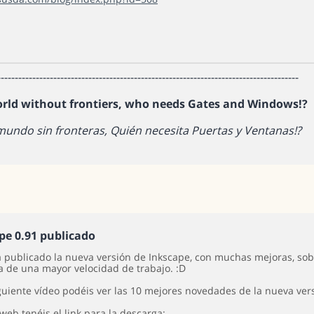
--------------------------------------------------------------------------------------
orld without frontiers, who needs Gates and Windows!?
mundo sin fronteras, Quién necesita Puertas y Ventanas!?
pe 0.91 publicado
a publicado la nueva versión de Inkscape, con muchas mejoras, sob
 de una mayor velocidad de trabajo. :D
iguiente vídeo podéis ver las 10 mejores novedades de la nueva ver
web tenéis el link para la descarga: