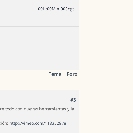
0
0
H
:
0
0
Min
:
0
0
Segs
Tema
|
Foro
#3
re todo con nuevas herramientas y la
sión:
http://vimeo.com/118352978