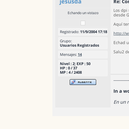
jesusda
Re: Co
Los dpi
Echando un vistazo
desde G
Aquí te
Registrado:
11/9/2004 17:18
http://
Grupo:
Echad u
Usuarios Registrados
Salu2 d
Mensajes:
14
Nivel : 2; EXP : 50
HP : 0 / 37
MP : 4 / 2408
----------
In a w
En un 