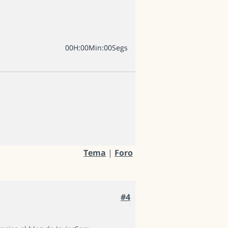
0
0
H
:
0
0
Min
:
0
0
Segs
Tema
|
Foro
#4