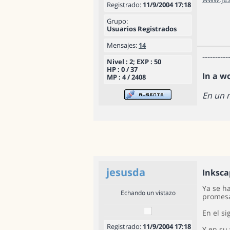
Registrado:
11/9/2004 17:18
Grupo:
Usuarios Registrados
Mensajes:
14
----------
Nivel : 2; EXP : 50
HP : 0 / 37
In a w
MP : 4 / 2408
En un 
jesusda
Inksca
Ya se h
Echando un vistazo
promesa
En el s
Registrado:
11/9/2004 17:18
Y en su 