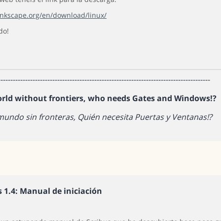
/inkscape.org/en/download/linux/
do!
--------------------------------------------------------------------------------------
orld without frontiers, who needs Gates and Windows!?
mundo sin fronteras, Quién necesita Puertas y Ventanas!?
s 1.4: Manual de iniciación