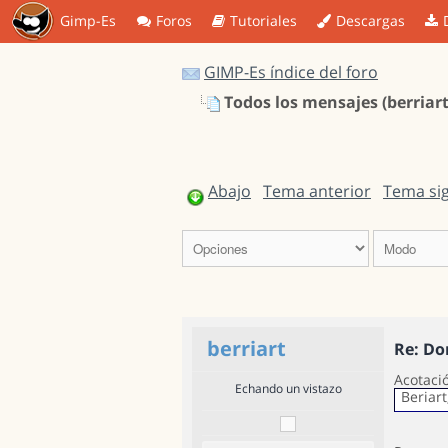
Gimp-Es
Foros
Tutoriales
Descargas
GIMP-Es índice del foro
Todos los mensajes (berriart
Abajo
Tema anterior
Tema si
berriart
Re: Do
Acotaci
Echando un vistazo
Beriar