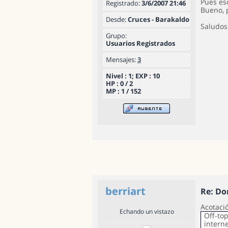
Pues es
Registrado:
3/6/2007 21:46
Bueno, 
Desde:
Cruces - Barakaldo
Saludos
Grupo:
Usuarios Registrados
Mensajes:
3
Nivel : 1; EXP : 10
HP : 0 / 2
MP : 1 / 152
berriart
Re: Do
Acotaci
Echando un vistazo
Off-to
intern