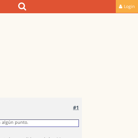
Login
#1
n algún punto.