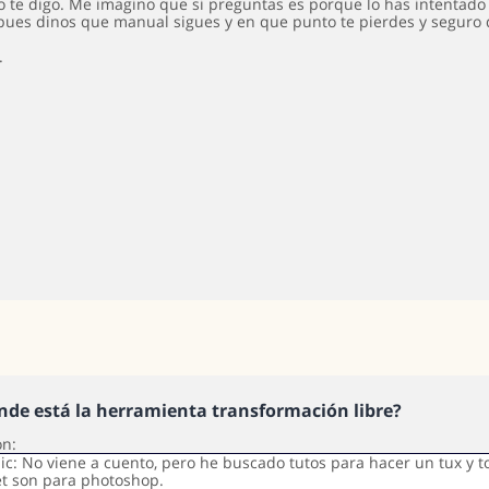
o te digo. Me imagino que si preguntas es porque lo has intentado y
pues dinos que manual sigues y en que punto te pierdes y seguro 
.
nde está la herramienta transformación libre?
ón:
pic: No viene a cuento, pero he buscado tutos para hacer un tux y 
et son para photoshop.