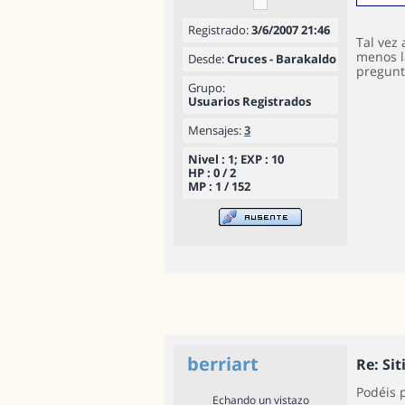
Registrado:
3/6/2007 21:46
Tal vez
menos l
Desde:
Cruces - Barakaldo
pregunt
Grupo:
Usuarios Registrados
Mensajes:
3
Nivel : 1; EXP : 10
HP : 0 / 2
MP : 1 / 152
berriart
Re: Si
Podéis 
Echando un vistazo