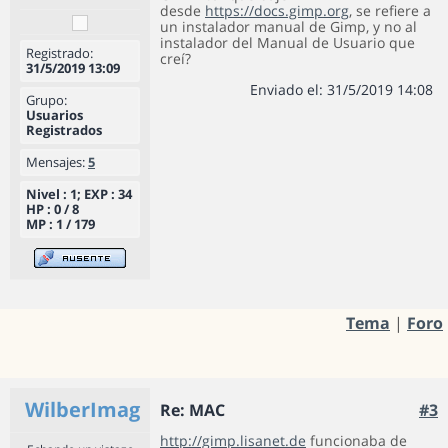
desde
https://docs.gimp.org
, se refiere a
un instalador manual de Gimp, y no al
instalador del Manual de Usuario que
Registrado:
creí?
31/5/2019 13:09
Enviado el: 31/5/2019 14:08
Grupo:
Usuarios
Registrados
Mensajes:
5
Nivel : 1; EXP : 34
HP : 0 / 8
MP : 1 / 179
Tema
|
Foro
WilberImag
Re: MAC
#3
http://gimp.lisanet.de
funcionaba de