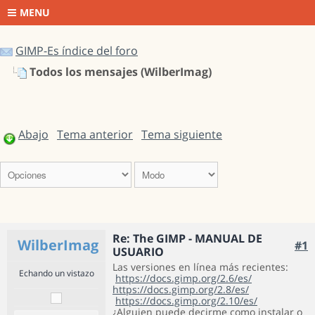
MENU
GIMP-Es índice del foro
Todos los mensajes (WilberImag)
Abajo
Tema anterior
Tema siguiente
Re: The GIMP - MANUAL DE
WilberImag
#1
USUARIO
Las versiones en línea más recientes:
Echando un vistazo
https://docs.gimp.org/2.6/es/
https://docs.gimp.org/2.8/es/
https://docs.gimp.org/2.10/es/
¿Alguien puede decirme como instalar o