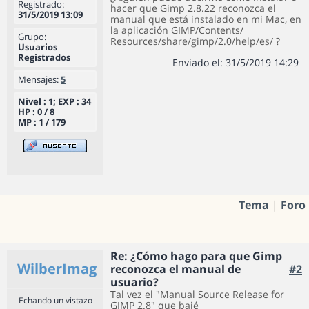
Registrado:
hacer que Gimp 2.8.22 reconozca el
31/5/2019 13:09
manual que está instalado en mi Mac, en
la aplicación GIMP/Contents/
Grupo:
Resources/share/gimp/2.0/help/es/ ?
Usuarios
Registrados
Enviado el: 31/5/2019 14:29
Mensajes:
5
Nivel : 1; EXP : 34
HP : 0 / 8
MP : 1 / 179
Tema
|
Foro
Re: ¿Cómo hago para que Gimp
WilberImag
reconozca el manual de
#2
usuario?
Tal vez el "Manual Source Release for
Echando un vistazo
GIMP 2.8" que bajé