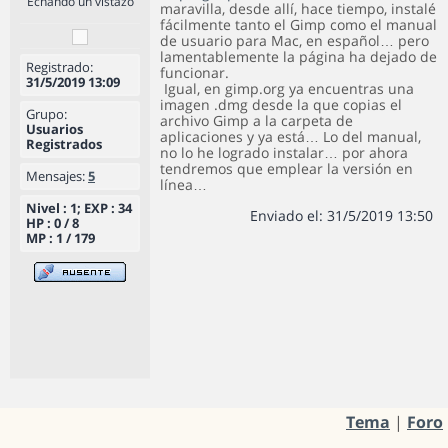
Echando un vistazo
maravilla, desde allí, hace tiempo, instalé
fácilmente tanto el Gimp como el manual
de usuario para Mac, en español… pero
lamentablemente la página ha dejado de
Registrado:
funcionar.
31/5/2019 13:09
Igual, en gimp.org ya encuentras una
imagen .dmg desde la que copias el
Grupo:
archivo Gimp a la carpeta de
Usuarios
aplicaciones y ya está… Lo del manual,
Registrados
no lo he logrado instalar… por ahora
tendremos que emplear la versión en
Mensajes:
5
línea…
Nivel : 1; EXP : 34
Enviado el: 31/5/2019 13:50
HP : 0 / 8
MP : 1 / 179
Tema
|
Foro