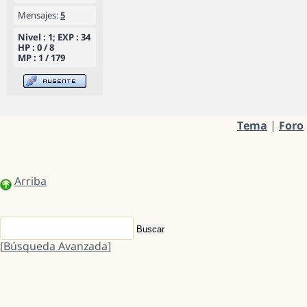
Mensajes:
5
Nivel : 1; EXP : 34
HP : 0 / 8
MP : 1 / 179
Tema
|
Foro
Arriba
[
Búsqueda Avanzada
]