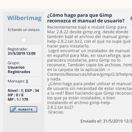
¿Cómo hago para que Gimp
WilberImag
reconozca el manual de usuario?
Recientemente bajé e instalé Gimp para
Echando un vistazo
Mac 2.8.22 desde gimp.org, desde donde
también bajé el archivo del manual gimp-
help-2.8.2.tar.bz2, con el que no supe qué
hacer para instalarlo.
Registrado:
Logré encontrar un instalador de manual
31/5/2019 13:09
en español para Mac, en sourceforge, que
pareciera instalarse, pero Gimp no lo
Grupo:
reconoce. También copie los archivos .htm
Usuarios
en la carpeta de la aplicación ->
Registrados
Contents/Resources/share/gimp/2.0/help/e
y nada.
Mensajes:
5
¿Cómo hago para poder utilizar el manual
de usuario sin necesidad de estar conecta
Nivel : 1; EXP : 34
a la red? Bien haciendo que Gimp reconoz
HP : 0 / 8
los que ya están instalados, o bien
MP : 1 / 179
instalando el archivo gimp-help-
2.8.2.tar.bz2?
Gracias.
Enviado el: 31/5/2019 13: