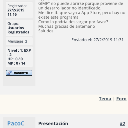
GIMP” no puede abrirse porque proviene de
Registrado:
un desarrollador no identificado.
27/2/2019
Me dice tb que vaya a App Store, pero hay no
11:16
existe este programa
Como lo podría descargar por favor?
Grupo:
Muchas gracias de antemano
Usuarios
Saludos
Registrados
Enviado el: 27/2/2019 11:31
Mensajes:
2
Nivel : 1; EXP
: 2
HP : 0 / 0
MP : 0 / 14
Tema
|
Foro
PacoC
Presentación
#2