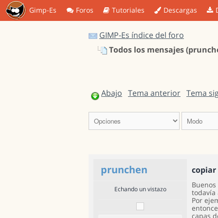
Gimp-Es
Foros
Tutoriales
Descargas
GIMP-Es índice del foro
Todos los mensajes (prunch
Abajo
Tema anterior
Tema si
prunchen
copiar
Buenos 
Echando un vistazo
todavía
Por eje
entonce
capas d