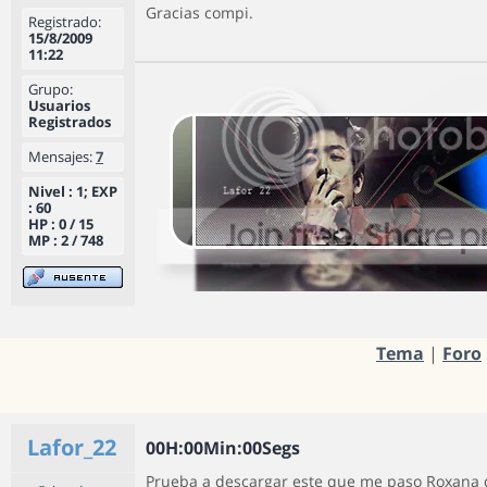
Gracias compi.
Registrado:
15/8/2009
11:22
Grupo:
Usuarios
Registrados
Mensajes:
7
Nivel : 1; EXP
: 60
HP : 0 / 15
MP : 2 / 748
Tema
|
Foro
Lafor_22
0
0
H
:
0
0
Min
:
0
0
Segs
Prueba a descargar este que me paso Roxana 