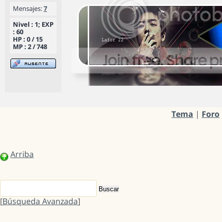
Mensajes:
7
Nivel : 1; EXP
: 60
HP : 0 / 15
MP : 2 / 748
Tema
|
Foro
Arriba
[
Búsqueda Avanzada
]