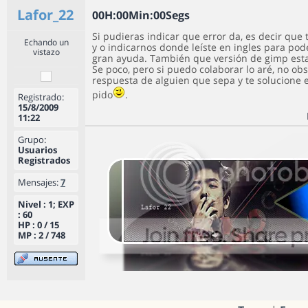
Lafor_22
0
0
H
:
0
0
Min
:
0
0
Segs
Si pudieras indicar que error da, es decir que 
Echando un
y o indicarnos donde leíste en ingles para pode
vistazo
gran ayuda. También que versión de gimp est
Se poco, pero si puedo colaborar lo aré, no obs
respuesta de alguien que sepa y te solucione 
pido
.
Registrado:
15/8/2009
11:22
Grupo:
Usuarios
Registrados
Mensajes:
7
Nivel : 1; EXP
: 60
HP : 0 / 15
MP : 2 / 748