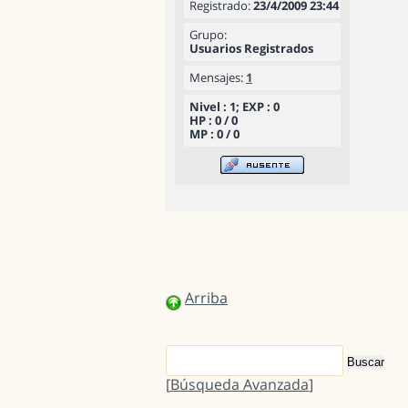
Registrado:
23/4/2009 23:44
Grupo:
Usuarios Registrados
Mensajes:
1
Nivel : 1; EXP : 0
HP : 0 / 0
MP : 0 / 0
Arriba
[
Búsqueda Avanzada
]