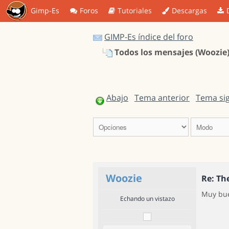
Gimp-Es
Foros
Tutoriales
Descargas
GIMP-Es índice del foro
Todos los mensajes (Woozie
Abajo
Tema anterior
Tema si
Woozie
Re: T
Muy bue
Echando un vistazo