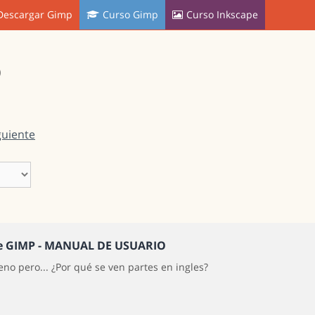
Descargar Gimp
Curso Gimp
Curso Inkscape
)
guiente
he GIMP - MANUAL DE USUARIO
no pero... ¿Por qué se ven partes en ingles?