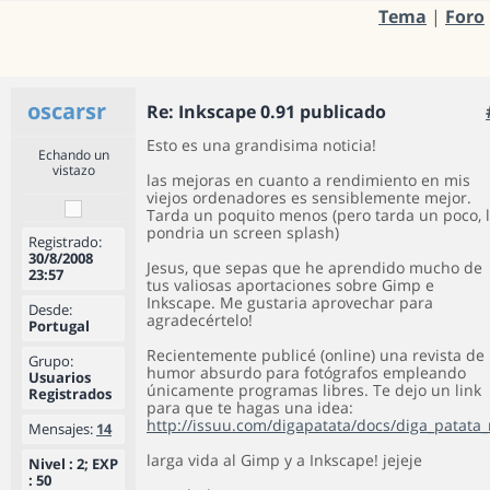
Tema
|
Foro
oscarsr
Re: Inkscape 0.91 publicado
Esto es una grandisima noticia!
Echando un
vistazo
las mejoras en cuanto a rendimiento en mis
viejos ordenadores es sensiblemente mejor.
Tarda un poquito menos (pero tarda un poco, 
pondria un screen splash)
Registrado:
30/8/2008
Jesus, que sepas que he aprendido mucho de
23:57
tus valiosas aportaciones sobre Gimp e
Inkscape. Me gustaria aprovechar para
Desde:
agradecértelo!
Portugal
Recientemente publicé (online) una revista de
Grupo:
humor absurdo para fotógrafos empleando
Usuarios
únicamente programas libres. Te dejo un link
Registrados
para que te hagas una idea:
http://issuu.com/digapatata/docs/diga_patata
Mensajes:
14
larga vida al Gimp y a Inkscape! jejeje
Nivel : 2; EXP
: 50