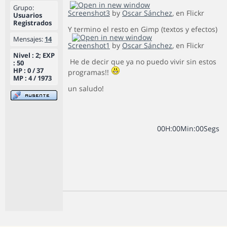
Grupo:
Screenshot3
by
Oscar Sánchez
, en Flickr
Usuarios
Registrados
Y termino el resto en Gimp (textos y efectos)
Mensajes:
14
Screenshot1
by
Oscar Sánchez
, en Flickr
Nivel : 2; EXP
He de decir que ya no puedo vivir sin estos
: 50
HP : 0 / 37
programas!!
MP : 4 / 1973
un saludo!
0
0
H
:
0
0
Min
:
0
0
Segs