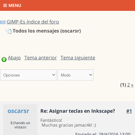
MENU
GIMP-Es índice del foro
Todos los mensajes (oscarsr)
Abajo
Tema anterior
Tema siguiente
(1)
2
»
oscarsr
Re: Asignar teclas en Inkscape?
#1
Fantástico!
Echando un
Muchas gracias jamac4k! :)
vistazo
Enviado el: 28/4/2016 13:00