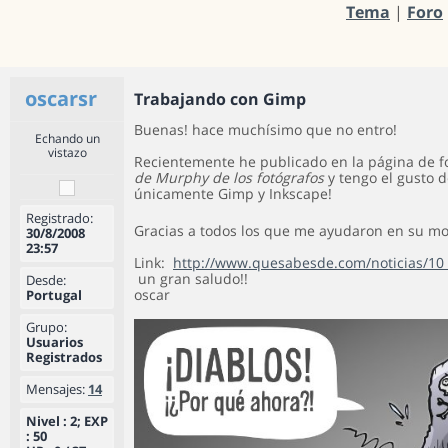
Tema
|
Foro
oscarsr
Trabajando con Gimp
Buenas! hace muchísimo que no entro!
Echando un
vistazo
Recientemente he publicado en la página de 
de Murphy de los fotógrafos
y tengo el gusto d
únicamente Gimp y Inkscape!
Registrado:
Gracias a todos los que me ayudaron en su m
30/8/2008
23:57
Link:
http://www.quesabesde.com/noticias/10 .
un gran saludo!!
Desde:
oscar
Portugal
Grupo:
Usuarios
Registrados
Mensajes:
14
Nivel : 2; EXP
: 50