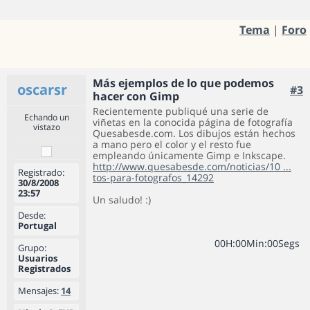
Tema
|
Foro
Más ejemplos de lo que podemos
oscarsr
#3
hacer con Gimp
Recientemente publiqué una serie de
Echando un
viñetas en la conocida página de fotografía
vistazo
Quesabesde.com. Los dibujos están hechos
a mano pero el color y el resto fue
empleando únicamente Gimp e Inkscape.
http://www.quesabesde.com/noticias/10 ...
Registrado:
tos-para-fotografos_14292
30/8/2008
23:57
Un saludo! :)
Desde:
Portugal
0
0
H
:
0
0
Min
:
0
0
Segs
Grupo:
Usuarios
Registrados
Mensajes:
14