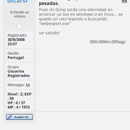
oscarsr
#8
pesadas.
Pues mi Gimp tarda una eternidad en
Echando un
arrancar ya sea en windows o en linux... se
vistazo
queda un rato leyendo o buscando
"webexport.exe"
un saludo!
Registrado:
30/8/2008
0
0
H
:
0
0
Min
:
0
0
Segs
23:57
Desde:
Portugal
Grupo:
Usuarios
Registrados
Mensajes:
14
Nivel : 2; EXP
: 50
HP : 0 / 37
MP : 4 / 1973