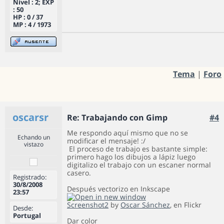
Nivel : 2; EXP
: 50
HP : 0 / 37
MP : 4 / 1973
Tema
|
Foro
oscarsr
Re: Trabajando con Gimp
#4
Me respondo aquí mismo que no se
Echando un
modificar el mensaje! :/
vistazo
El proceso de trabajo es bastante simple:
primero hago los dibujos a lápiz luego
digitalizo el trabajo con un escaner normal
casero.
Registrado:
30/8/2008
Después vectorizo en Inkscape
23:57
Screenshot2
by
Oscar Sánchez
, en Flickr
Desde:
Portugal
Dar color