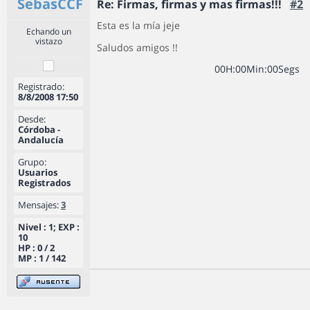
SebasCCF
Re: Firmas, firmas y mas firmas!!!
#2
Esta es la mía jeje
Echando un
vistazo
Saludos amigos !!
0
0
H
:
0
0
Min
:
0
0
Segs
Registrado:
8/8/2008 17:50
Desde:
Córdoba -
Andalucía
Grupo:
Usuarios
Registrados
Mensajes:
3
Nivel : 1; EXP :
10
HP : 0 / 2
MP : 1 / 142