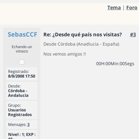
Tema
|
Foro
SebasCCF
Re: ¿Desde qué país nos visitas?
#3
Desde Córdoba (Anadlucía - España)
Echando un
vistazo
Nos vemos amigos !!
0
0
H
:
0
0
Min
:
0
0
Segs
Registrado:
8/8/2008 17:50
Desde:
Córdoba -
Andalucía
Grupo:
Usuarios
Registrados
Mensajes:
3
Nivel : 1; EXP :
10