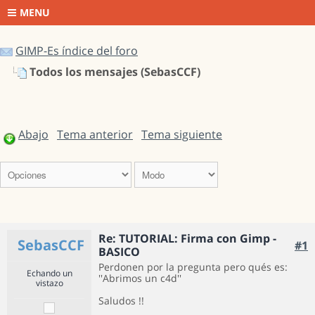
MENU
GIMP-Es índice del foro
Todos los mensajes (SebasCCF)
Abajo
Tema anterior
Tema siguiente
Re: TUTORIAL: Firma con Gimp -
SebasCCF
#1
BASICO
Perdonen por la pregunta pero qués es:
Echando un
''Abrimos un c4d''
vistazo
Saludos !!