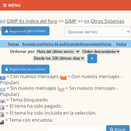
MENU
GIMP-Es índice del foro
>>
GIMP
>>
Otros Sistemas
Operativos
Regístrate para enviar
Temas
Enviado por
Fecha de publicación
Respuestas
Visitas
Fecha
Ordenar por
Ir
Regístrate para enviar
= Con nuevos mensajes (
= Con nuevos mensajes -
Popular)
= Sin nuevos mensajes (
= Sin nuevos mensajes -
Popular)
= Tema bloqueado.
= El tema ha sido pegado.
= El tema ha sido incluido en la selección.
= Tema con encuesta.
Buscar