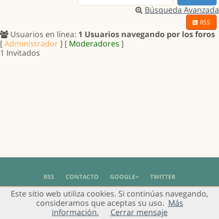
Búsqueda Avanzada
RSS
Usuarios en línea:
1 Usuarios navegando por los foros
[
Administrador
] [
Moderadores
]
1 Invitados
RSS
CONTACTO
GOOGLE+
TWITTER
Este sitio web utiliza cookies. Si continúas navegando,
© 2004 - 2018 Grupo de Usuarios de Gimp en Español -
Política de Privacidad
-
consideramos que aceptas su uso.
Más
Aviso Legal
información.
Cerrar mensaje