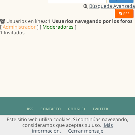
Búsqueda Avanzada
RSS
Usuarios en línea:
1 Usuarios navegando por los foros
[
Administrador
] [
Moderadores
]
1 Invitados
RSS
CONTACTO
GOOGLE+
TWITTER
Este sitio web utiliza cookies. Si continúas navegando,
© 2004 - 2018 Grupo de Usuarios de Gimp en Español -
Política de Privacidad
-
consideramos que aceptas su uso.
Más
Aviso Legal
información.
Cerrar mensaje