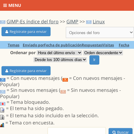
MENU
GIMP-Es índice del foro
>>
GIMP
>>
Linux
Regístrate para enviar
Temas
Enviado por
Fecha de publicación
Respuestas
Visitas
Fecha
Ordenar por
Ir
Regístrate para enviar
= Con nuevos mensajes (
= Con nuevos mensajes -
Popular)
= Sin nuevos mensajes (
= Sin nuevos mensajes -
Popular)
= Tema bloqueado.
= El tema ha sido pegado.
= El tema ha sido incluido en la selección.
= Tema con encuesta.
Buscar