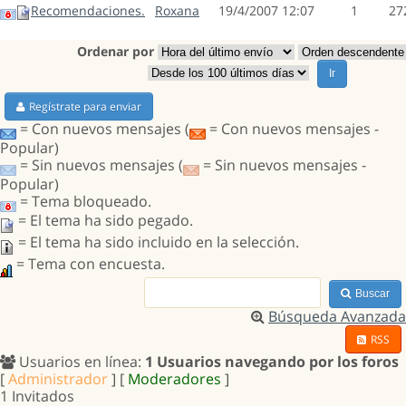
Recomendaciones.
Roxana
19/4/2007 12:07
1
27
Ordenar por
Ir
Regístrate para enviar
= Con nuevos mensajes (
= Con nuevos mensajes -
Popular)
= Sin nuevos mensajes (
= Sin nuevos mensajes -
Popular)
= Tema bloqueado.
= El tema ha sido pegado.
= El tema ha sido incluido en la selección.
= Tema con encuesta.
Buscar
Búsqueda Avanzada
RSS
Usuarios en línea:
1 Usuarios navegando por los foros
[
Administrador
] [
Moderadores
]
1 Invitados