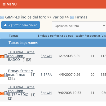
MENU
GIMP-Es índice del foro
>>
Varios
>>
Firmas
Regístrate para enviar
Temas
Enviado por
Fecha de publicación
Respuestas
Vis
Temas importantes
TUTORIAL: Firma
con Gimp -
SpawN
6/7/2008 6:25
11
11
BASICO
[
1
][
2
]
Firmas, firmas y
mas firmas!!!
[
1
]
SIERRA
4/5/2007 0:26
20
15
[
2
][
3
]
TUTORIAL: Firma
con Gimp -
SpawN
9/6/2008 19:53
11
95
INTERMEDIO
[
1
]
[
2
]