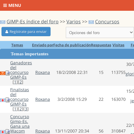
MENU
GIMP-Es índice del foro
>>
Varios
>>
Concursos
Regístrate para enviar
Temas
Enviado por
Fecha de publicación
Respuestas
Visitas
F
Temas importantes
Ganadores
30/
del
concurso
Roxana
18/2/2008 22:31
15
113755
glor
GIMP-Es
[
1
][
2
]
Finalistas
15/
del
concurso
Roxana
3/2/2008 15:29
22
163070
j
GIMP-Es
[
1
][
2
][
3
]
Concurso
Gimp-Es.
22/
Gana una
Wacom
Roxana
13/11/2007 20:34
56
310847