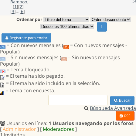
S
Bamboo.
[
1
][
2
]
[
3
]...[
6
]
Ordenar por
Ir
Regístrate para enviar
= Con nuevos mensajes (
= Con nuevos mensajes -
Popular)
= Sin nuevos mensajes (
= Sin nuevos mensajes -
Popular)
= Tema bloqueado.
= El tema ha sido pegado.
= El tema ha sido incluido en la selección.
= Tema con encuesta.
Buscar
Búsqueda Avanzada
RSS
Usuarios en línea:
1 Usuarios navegando por los foros
[
Administrador
] [
Moderadores
]
1 Invitados