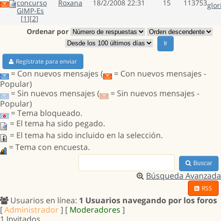
concurso
Roxana
18/2/2008 22:31
15
113753
glor
GIMP-Es
[
1
][
2
]
Ordenar por
Ir
Regístrate para enviar
= Con nuevos mensajes (
= Con nuevos mensajes -
Popular)
= Sin nuevos mensajes (
= Sin nuevos mensajes -
Popular)
= Tema bloqueado.
= El tema ha sido pegado.
= El tema ha sido incluido en la selección.
= Tema con encuesta.
Buscar
Búsqueda Avanzada
RSS
Usuarios en línea:
1 Usuarios navegando por los foros
[
Administrador
] [
Moderadores
]
1 Invitados