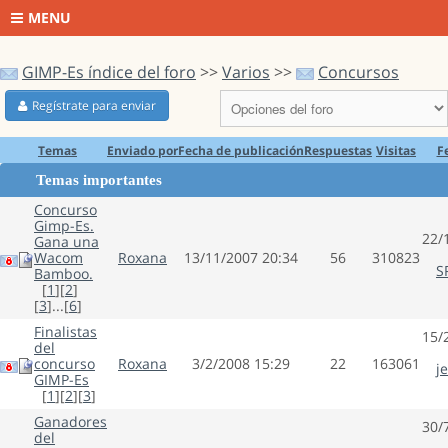
MENU
GIMP-Es índice del foro
>>
Varios
>>
Concursos
Regístrate para enviar
Temas
Enviado por
Fecha de publicación
Respuestas
Visitas
F
Temas importantes
Concurso
Gimp-Es.
22/
Gana una
Wacom
Roxana
13/11/2007 20:34
56
310823
S
Bamboo.
[
1
][
2
]
[
3
]...[
6
]
Finalistas
15/
del
concurso
Roxana
3/2/2008 15:29
22
163061
j
GIMP-Es
[
1
][
2
][
3
]
Ganadores
30/
del