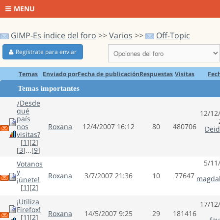
MENU
GIMP-Es índice del foro
>>
Varios
>>
Off-Topic
Regístrate para enviar
Temas
Enviado por
Fecha de publicación
Respuestas
Visitas
Fec
Temas importantes
¿Desde
qué
12/12
país
nos
Roxana
12/4/2007 16:12
80
480706
Dei
visitas?
[
1
][
2
]
[
3
]...[
9
]
5/11
Votanos
y
Roxana
3/7/2007 21:36
10
77647
magda
¡únete!
[
1
][
2
]
¡Utiliza
17/12
Firefox!
Roxana
14/5/2007 9:25
29
181416
[
1
][
2
]
fav