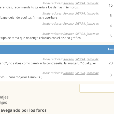
Moderadores:
Roxana
,
SIERRA
,
jamac4k
15
gerencias, recomienda tu galería a los demás miembros...
Moderadores:
Roxana
,
SIERRA
,
jamac4k
5
Scape dejando aquí tus firmas y userbars.
Moderadores:
Roxana
,
SIERRA
,
jamac4k
4
Moderadores:
Roxana
,
SIERRA
,
jamac4k
5
r tipo de tema que no tenga relación con el diseño gráfico.
Tem
Moderadores:
Roxana
,
SIERRA
,
jamac4k
23
uario? ¿no sabes como cambiar la contraseña, la imagen...? Cualquier
Moderadores:
Roxana
,
SIERRA
,
jamac4k
3
os ... para mejorar Gimp-Es ;)
sajes
ajes
navegando por los foros