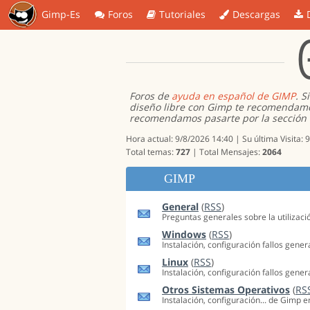
Gimp-Es
Foros
Tutoriales
Descargas
Foros de
ayuda en español de GIMP
. S
diseño libre con Gimp te recomendamo
recomendamos pasarte por la sección
Hora actual: 9/8/2026 14:40 | Su última Visita: 
Total temas:
727
| Total Mensajes:
2064
GIMP
General
(
RSS
)
Preguntas generales sobre la utilizaci
Windows
(
RSS
)
Instalación, configuración fallos gene
Linux
(
RSS
)
Instalación, configuración fallos gener
Otros Sistemas Operativos
(
RS
Instalación, configuración... de Gimp 