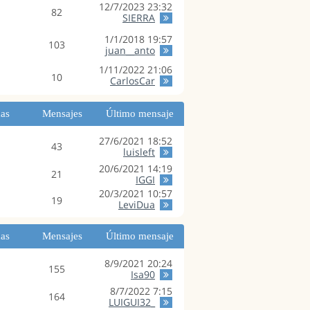
12/7/2023 23:32
82
SIERRA
1/1/2018 19:57
103
juan__anto
1/11/2022 21:06
10
CarlosCar
as
Mensajes
Último mensaje
27/6/2021 18:52
43
luisleft
20/6/2021 14:19
21
IGGI
20/3/2021 10:57
19
LeviDua
as
Mensajes
Último mensaje
8/9/2021 20:24
155
Isa90
8/7/2022 7:15
164
LUIGUI32_