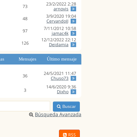
23/2/2022 2:28
73
arnovis
3/9/2020 19:04
48
CervandoJJ
7/11/2012 10:58
97
jamac4k
12/12/2022 22:12
126
Deidamia
as
Mensajes
Último mensaje
24/5/2021 11:47
36
Chuso73
14/6/2020 9:36
3
Dixho
Buscar
Búsqueda Avanzada
RSS