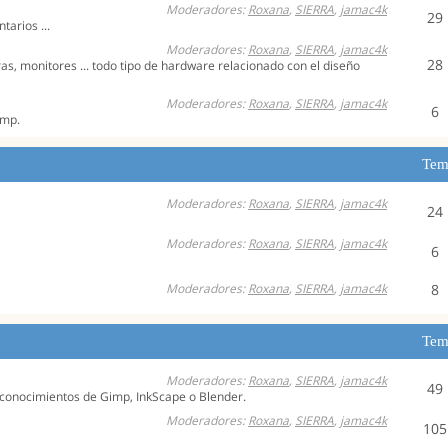
Moderadores:
Roxana
,
SIERRA
,
jamac4k
29
tarios ...
Moderadores:
Roxana
,
SIERRA
,
jamac4k
28
ras, monitores ... todo tipo de hardware relacionado con el diseño
Moderadores:
Roxana
,
SIERRA
,
jamac4k
6
imp.
Tem
Moderadores:
Roxana
,
SIERRA
,
jamac4k
24
Moderadores:
Roxana
,
SIERRA
,
jamac4k
6
Moderadores:
Roxana
,
SIERRA
,
jamac4k
8
Tem
Moderadores:
Roxana
,
SIERRA
,
jamac4k
49
conocimientos de Gimp, InkScape o Blender.
Moderadores:
Roxana
,
SIERRA
,
jamac4k
105