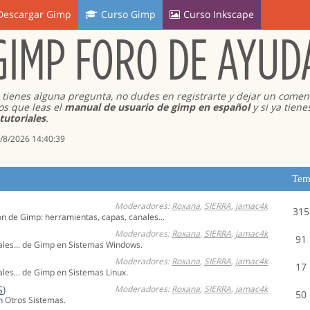
Descargar Gimp
Curso Gimp
Curso Inkscape
GIMP FORO DE AYUD
i tienes alguna pregunta, no dudes en registrarte y dejar un coment
s que leas el
manual de usuario de gimp en español
y si ya tiene
tutoriales
.
9/8/2026 14:40:39
Tem
Moderadores:
Roxana
,
SIERRA
,
jamac4k
315
ón de Gimp: herramientas, capas, canales...
Moderadores:
Roxana
,
SIERRA
,
jamac4k
91
rales... de Gimp en Sistemas Windows.
Moderadores:
Roxana
,
SIERRA
,
jamac4k
17
ales... de Gimp en Sistemas Linux.
S
)
Moderadores:
Roxana
,
SIERRA
,
jamac4k
50
en Otros Sistemas.