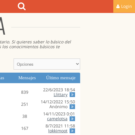
Login
A
ario. Si quieres saber lo básico del
s los conocimientos básicos te
as
Mensajes
Último mensaje
22/6/2023 18:54
839
Llittary
14/12/2022 15:50
251
Anónimo
14/11/2023 0:01
38
camelotsa
8/7/2021 11:58
167
lokkimoot