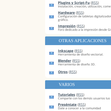
Plugins y Script-Fu
(
RSS
)
Instalación, creación, utilización, comen
Hardware
(
RSS
)
Configuración de tabletas digitalizado
gráfico.
Impresión
(
RSS
)
Foro dedicado a la impresión desde G
OTRAS APLICACIONES
Inkscape
(
RSS
)
Herramienta de diseño vectorial.
Blender
(
RSS
)
Herramienta de diseño 3D.
Otros
(
RSS
)
VARIOS
Tutoriales
(
RSS
)
Comparte con los demás usuarios tus 
Preséntate
(
RSS
)
Date a conocer a la comunidad