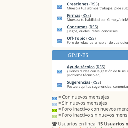
Creaciones
(
RSS
)
Muestra tus últimos trabajos, pide su
Firmas
(
RSS
)
Muestra tu habilidad con Gimp y/o Ink
Concursos
(
RSS
)
Juegos, duelos, retos, concursos...
Off-Topic
(
RSS
)
Foro de relax, para hablar de cualquie
GIMP-ES
Ayuda técnica
(
RSS
)
¿Tienes dudas con la gestión de tu us
problema técnico aquí.
Sugerencias
(
RSS
)
Postea aquí tus sugerencias, comentari
= Con nuevos mensajes
= Sin nuevos mensajes
= Foro Inactivo con nuevos men
= Foro Inactivo sin nuevos mens
Usuarios en línea:
15 Usuarios 